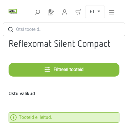
Hüppa peamise sisu juurde
ET
Sul on 0 toodet soovinimekirjas
Otsi tooteid...
Reflexomat Silent Compact
Filtreeri tooteid
Ostu valikud
Tooteid ei leitud.