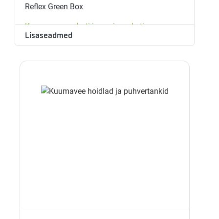
Reflex Green Box
Kuuma vee mahuti ja soojusvaheti
Lisaseadmed
Kuumavee hoidlad ja puhvertankid
Longtherm
Mageveejaam
Surve hoidmise seade