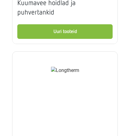
Kuumavee hoidlad ja
puhvertankid
Uuri tooteid