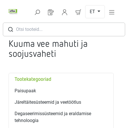
Hüppa peamise sisu juurde
ET
Sul on 0 toodet soovinimekirjas
Otsi tooteid...
Kuuma vee mahuti ja
soojusvaheti
Tootekategooriad
Paisupaak
Järeltäitesüsteemid ja veetöötlus
Degaseerimissüsteemid ja eraldamise
tehnoloogia