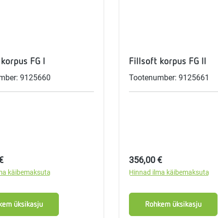
aja
mostaadid
eadmed
ulssandur
t korpus FG I
Fillsoft korpus FG II
mber: 9125660
Tootenumber: 9125661
d:
Tavahind:
€
356,00 €
lma käibemaksuta
Hinnad ilma käibemaksuta
kem üksikasju
Rohkem üksikasju