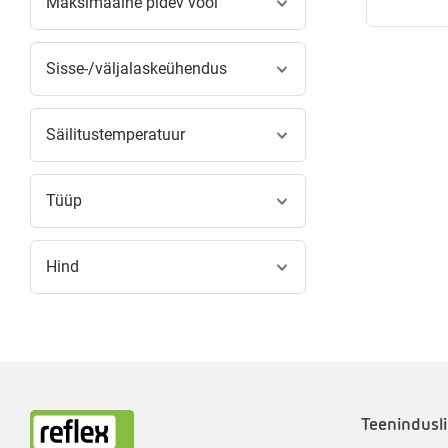
Maksimaalne pidev vool
Sisse-/väljalaskeühendus
Säilitustemperatuur
Tüüp
Hind
Teenindusli