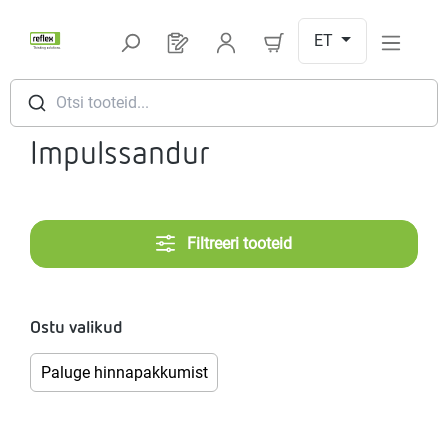
Hüppa peamise sisu juurde
ET
Sul on 0 toodet soovinimekirjas
Otsi tooteid...
Impulssandur
Filtreeri tooteid
Ostu valikud
Paluge hinnapakkumist