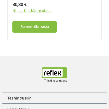
Tavahind:
30,80 €
Hinnad ilma käibemaksuta
Rohkem üksikasju
Teenindusliin