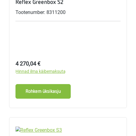
Reflex Greenbox S2
Tootenumber: 8311200
Tavahind:
4 270,04 €
Hinnad ilma käibemaksuta
Rohkem üksikasju