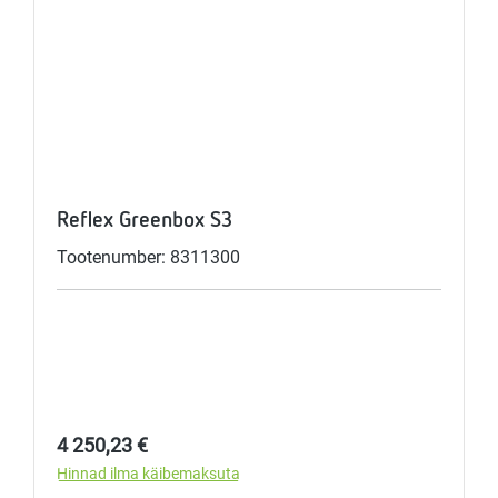
Reflex Greenbox S3
Tootenumber: 8311300
Tavahind:
4 250,23 €
Hinnad ilma käibemaksuta