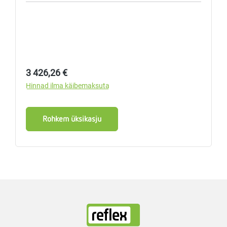
Tavahind:
3 426,26 €
Hinnad ilma käibemaksuta
Rohkem üksikasju