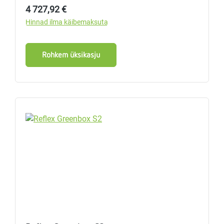
Tavahind:
4 727,92 €
Hinnad ilma käibemaksuta
Rohkem üksikasju