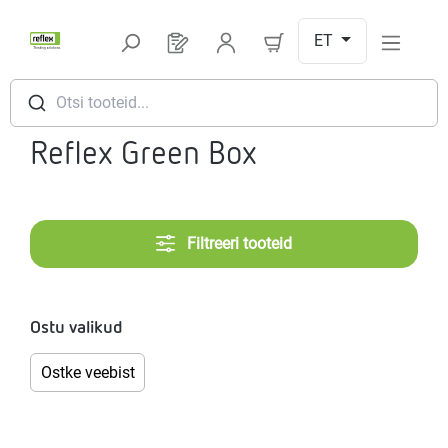
Hüppa peamise sisu juurde
ET
Sul on 0 toodet soovinimekirjas
Otsi tooteid...
Reflex Green Box
Filtreeri tooteid
Ostu valikud
Ostke veebist