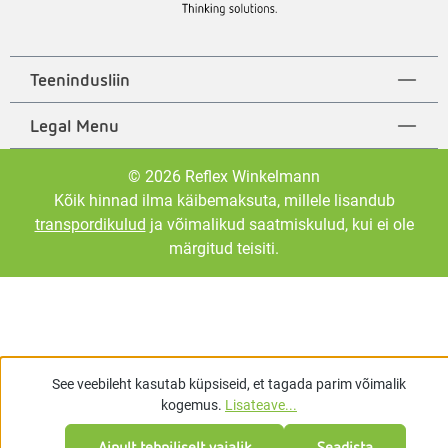
Teenindusliin
Legal Menu
© 2026 Reflex Winkelmann
Kõik hinnad ilma käibemaksuta, millele lisandub
transpordikulud
ja võimalikud saatmiskulud, kui ei ole
märgitud teisiti.
See veebileht kasutab küpsiseid, et tagada parim võimalik
kogemus.
Lisateave...
Ainult tehniliselt vajalik
Seadista