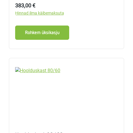
Tavahind:
383,00 €
Hinnad ilma käibemaksuta
Rohkem üksikasju