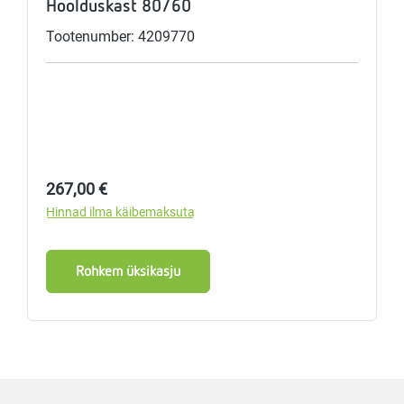
Hoolduskast 80/60
Tootenumber: 4209770
Tavahind:
267,00 €
Hinnad ilma käibemaksuta
Rohkem üksikasju