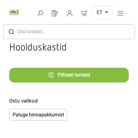
Hüppa peamise sisu juurde
ET
Sul on 0 toodet soovinimekirjas
Otsi tooteid...
Hoolduskastid
Filtreeri tooteid
Ostu valikud
Paluge hinnapakkumist