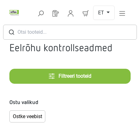
Hüppa peamise sisu juurde
ET
Sul on 0 toodet soovinimekirjas
Otsi tooteid...
Eelrõhu kontrollseadmed
Filtreeri tooteid
Ostu valikud
Ostke veebist