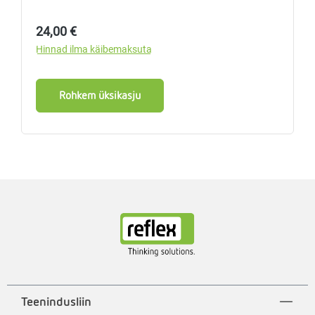
Tavahind:
24,00 €
Hinnad ilma käibemaksuta
Rohkem üksikasju
Teenindusliin