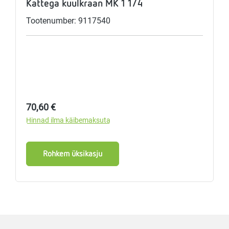
Kattega kuulkraan MK 1 1/4
Tootenumber: 9117540
Tavahind:
70,60 €
Hinnad ilma käibemaksuta
Rohkem üksikasju