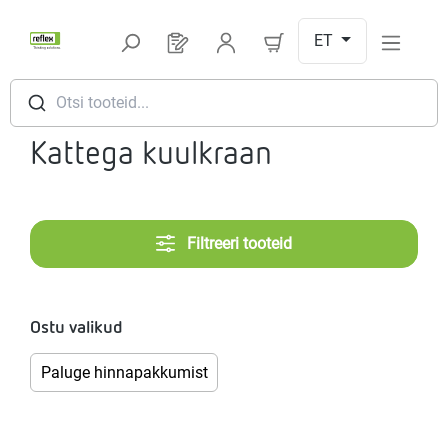
Hüppa peamise sisu juurde
ET
Sul on 0 toodet soovinimekirjas
Otsi tooteid...
Kattega kuulkraan
Filtreeri tooteid
Ostu valikud
Paluge hinnapakkumist