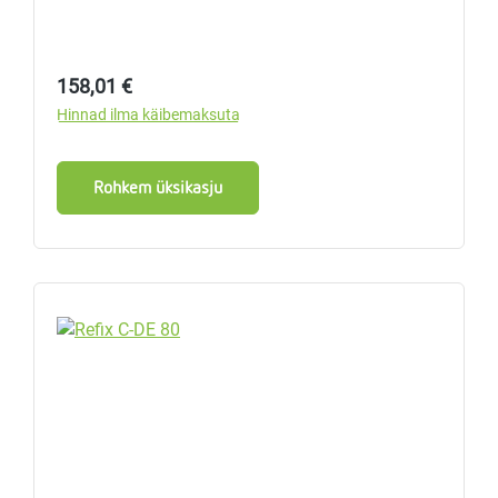
Tavahind:
158,01 €
Hinnad ilma käibemaksuta
Rohkem üksikasju