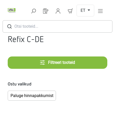
Hüppa peamise sisu juurde
ET
Sul on 0 toodet soovinimekirjas
Otsi tooteid...
Refix C-DE
Filtreeri tooteid
Ostu valikud
Paluge hinnapakkumist