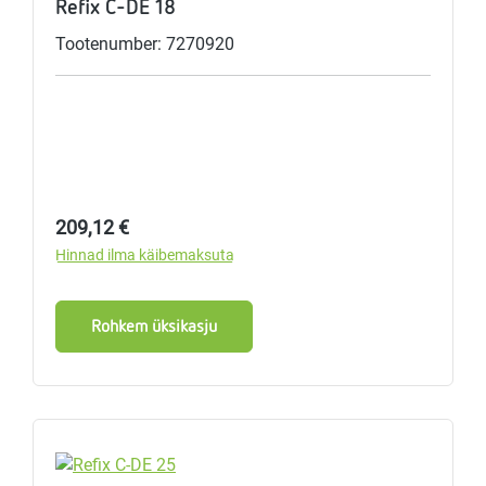
Refix C-DE 18
Tootenumber: 7270920
Tavahind:
209,12 €
Hinnad ilma käibemaksuta
Rohkem üksikasju