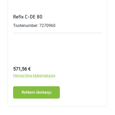
Refix C-DE 80
Tootenumber: 7270960
Tavahind:
571,56 €
Hinnad ilma käibemaksuta
Rohkem üksikasju