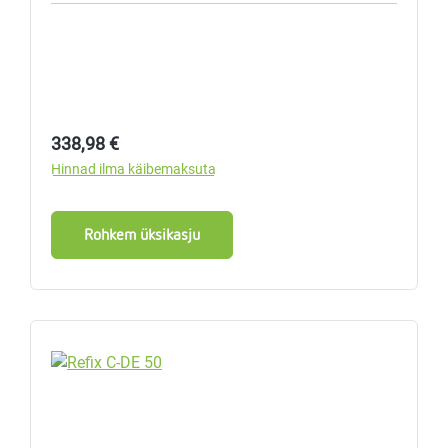
Tavahind:
338,98 €
Hinnad ilma käibemaksuta
Rohkem üksikasju