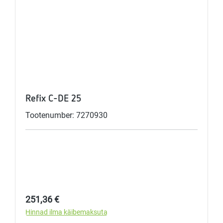
Refix C-DE 25
Tootenumber: 7270930
Tavahind:
251,36 €
Hinnad ilma käibemaksuta