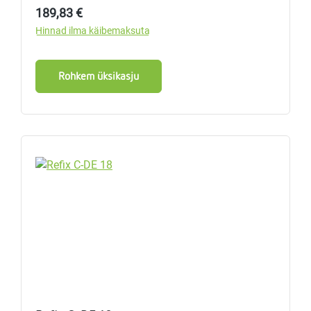
Tavahind:
189,83 €
Hinnad ilma käibemaksuta
Rohkem üksikasju