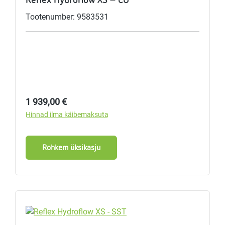
Tootenumber: 9583531
Tavahind:
1 939,00 €
Hinnad ilma käibemaksuta
Rohkem üksikasju