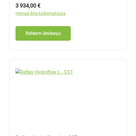
Tavahind:
3 934,00 €
Hinnad ilma käibemaksuta
Rohkem üksikasju