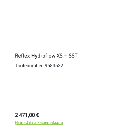
Reflex Hydroflow XS - SST
Tootenumber: 9583532
Tavahind:
2 471,00 €
Hinnad ilma käibemaksuta