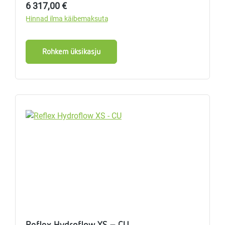
Tavahind:
6 317,00 €
Hinnad ilma käibemaksuta
Rohkem üksikasju
Reflex Hydroflow XS - CU