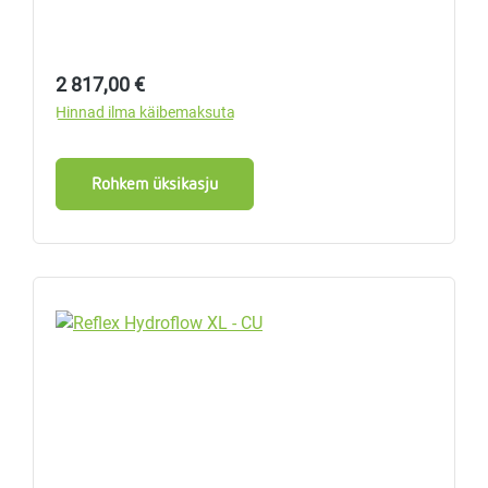
Tavahind:
2 817,00 €
Hinnad ilma käibemaksuta
Rohkem üksikasju