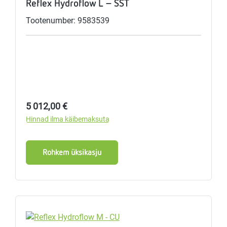
Reflex Hydroflow L - SST
Tootenumber: 9583539
Tavahind:
5 012,00 €
Hinnad ilma käibemaksuta
Rohkem üksikasju