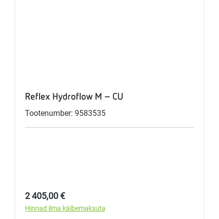
Reflex Hydroflow M - CU
Tootenumber: 9583535
Tavahind:
2 405,00 €
Hinnad ilma käibemaksuta