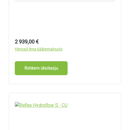
Tavahind:
2 939,00 €
Hinnad ilma käibemaksuta
Rohkem üksikasju