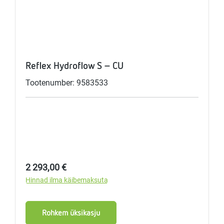
Reflex Hydroflow S - CU
Tootenumber: 9583533
Tavahind:
2 293,00 €
Hinnad ilma käibemaksuta
Rohkem üksikasju