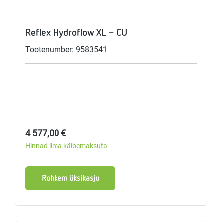
Reflex Hydroflow XL - CU
Tootenumber: 9583541
Tavahind:
4 577,00 €
Hinnad ilma käibemaksuta
Rohkem üksikasju