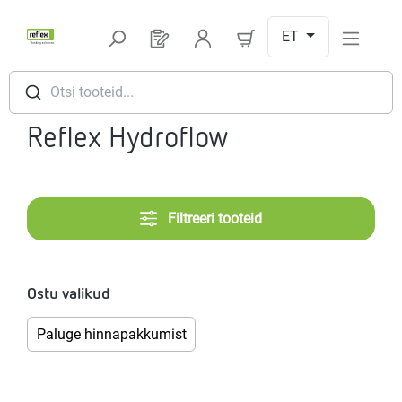
Hüppa peamise sisu juurde
ET
Sul on 0 toodet soovinimekirjas
Otsi tooteid...
Reflex Hydroflow
Filtreeri tooteid
Ostu valikud
Paluge hinnapakkumist