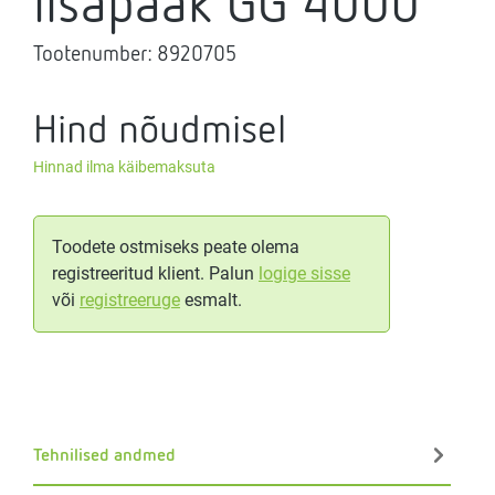
lisapaak GG 4000
Tootenumber:
8920705
Hind nõudmisel
Hinnad ilma käibemaksuta
Toodete ostmiseks peate olema
registreeritud klient. Palun
logige sisse
või
registreeruge
esmalt.
Tehnilised andmed