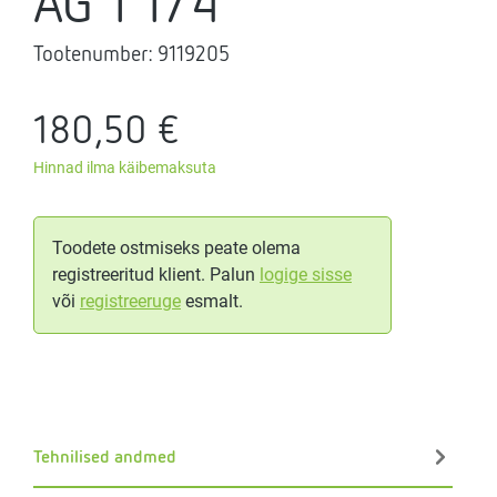
AG 1 1/4"
Tootenumber:
9119205
180,50 €
Hinnad ilma käibemaksuta
Toodete ostmiseks peate olema
registreeritud klient. Palun
logige sisse
või
registreeruge
esmalt.
Tehnilised andmed