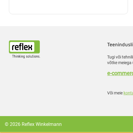
Teenindusli
Tugi või tehni
võtke meiega 
e-commerc
Või meie
kont
© 2026 Reflex Winkelmann