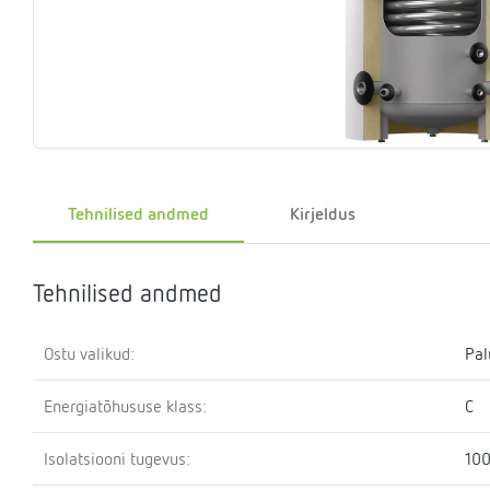
Eelrõhu
Sulgemisseadmed
T-
Klapid
Rõhualand
Ter
Surve
kontrollseadmed
osa
hoidmise
seade
Kütteveesegistid
Manomeetrid
Kaskaadtorustikud
Veemõõtja
Ringluss
Imp
Tehnilised andmed
Kirjeldus
Tehnilised andmed
Ostu valikud:
Pal
Energiatõhususe klass:
C
Isolatsiooni tugevus:
10