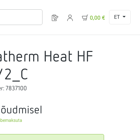
ET
Sul on 0 toodet soovinimekirjas
0,00 €
atherm Heat HF
/2_C
r:
7837100
nõudmisel
äibemaksuta