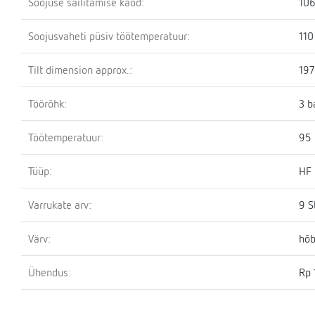
Soojuse säilitamise kaod:
10
Soojusvaheti püsiv töötemperatuur:
110
Tilt dimension approx.:
19
Töörõhk:
3 b
Töötemperatuur:
95 
Tüüp:
HF
Varrukate arv:
9 S
Värv:
hõ
Ühendus:
Rp 