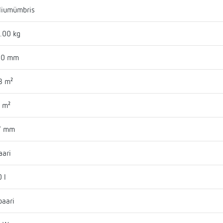
liumümbris
.00 kg
50 mm
8 m²
7 m²
7 mm
aari
 l
baari