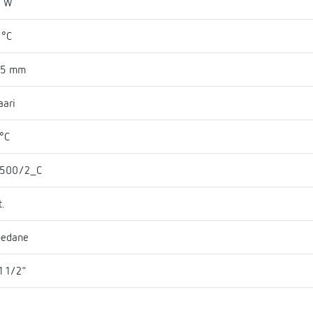
6 W
 °C
75 mm
aari
°C
 500/2_C
t.
bedane
1 1/2"