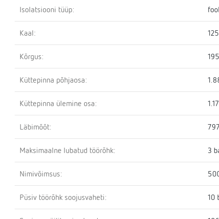
Isolatsiooni tüüp:
foo
Kaal:
125
Kõrgus:
19
Küttepinna põhjaosa:
1.8
Küttepinna ülemine osa:
1.1
Läbimõõt:
79
Maksimaalne lubatud töörõhk:
3 b
Nimivõimsus:
500
Püsiv töörõhk soojusvaheti:
10 