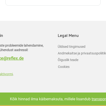
in
Legal Menu
liste probleemide lahendamine,
Üldised tingimused
ühendust aadressil:
Andmekaitse ja privaatsuspoliiti
e@reflex.de
Õiguslik teade
Cookies
aktivormi
.
Kõik hinnad ilma käibemaksuta, millele lisandub
transpor