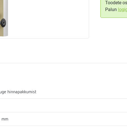
Toodete os
Palun
logi
aja
mostaadid
eadmed
ulssandur
uge hinnapakkumist
0 mm