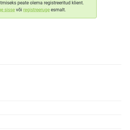
tmiseks peate olema registreeritud klient.
ge sisse
või
registreeruge
esmalt.