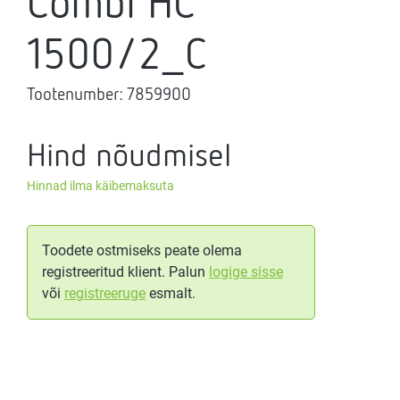
Combi HC
1500/2_C
Tootenumber:
7859900
Hind nõudmisel
Hinnad ilma käibemaksuta
Toodete ostmiseks peate olema
registreeritud klient. Palun
logige sisse
või
registreeruge
esmalt.