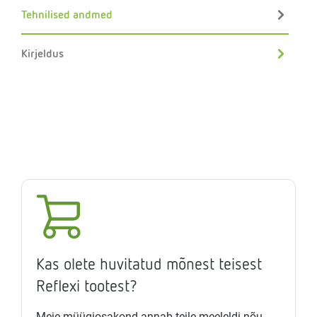
Tehnilised andmed
Kirjeldus
Kas olete huvitatud mõnest teisest
Reflexi tootest?
Meie müügiosakond annab teile meeleldi nõu