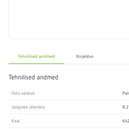
Eelrõhu
Sulgemisseadmed
T-
Klapid
Rõhualand
Ter
Surve
kontrollseadmed
osa
hoidmise
seade
Kütteveesegistid
Manomeetrid
Kaskaadtorustikud
Veemõõtja
Ringluss
Imp
Tehnilised andmed
Kirjeldus
Tehnilised andmed
Ostu valikud:
Pal
Joogivee ühendus:
R 2
Kaal:
642