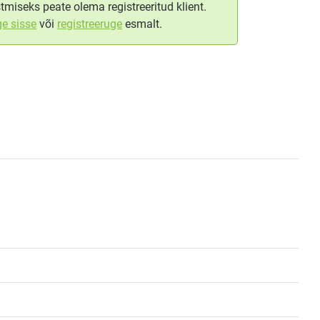
tmiseks peate olema registreeritud klient.
ge sisse
või
registreeruge
esmalt.