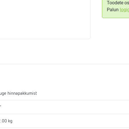
Toodete os
Palun
logi
aja
mostaadid
eadmed
ulssandur
uge hinnapakkumist
"
.00 kg