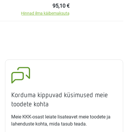
Tavahind:
95,10 €
Hinnad ilma käibemaksuta
Korduma kippuvad küsimused meie
toodete kohta
Meie KKK-osast leiate lisateavet meie toodete ja
lahenduste kohta, mida tasub teada.