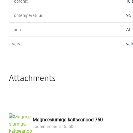
Töörõhk:
10 
Töötemperatuur:
95 
Tüüp:
AL
Värv:
val
Attachments
Magneesiumiga kaitseanood 750
Tootenumber: 5455500