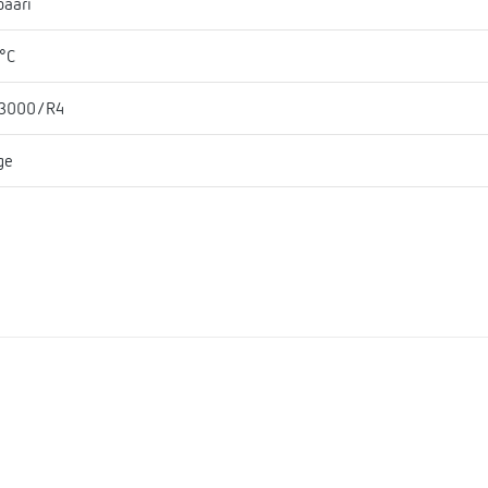
baari
°C
 3000/R4
ge