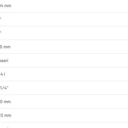
84 mm
"
"
40 mm
baari
4 l
 1/4"
00 mm
20 mm