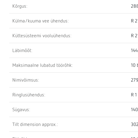
Kõrgus:
28
Külma/kuuma vee ühendus:
R 2
Küttesüsteemi vooluühendus:
R 2
Läbimõõt:
14
Maksimaalne lubatud töörõhk:
10 
Nimivõimsus:
279
Ringlusühendus:
R 1
Sügavus:
14
Tilt dimension approx.:
30