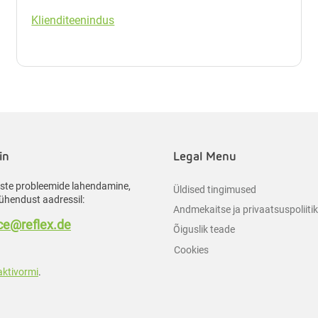
Klienditeenindus
in
Legal Menu
liste probleemide lahendamine,
Üldised tingimused
ühendust aadressil:
Andmekaitse ja privaatsuspoliiti
e@reflex.de
Õiguslik teade
Cookies
aktivormi
.