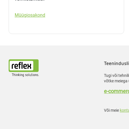
Müügiosakond
Teenindusli
Tugi või tehni
võtke meiega 
e-commerc
Või meie
kont