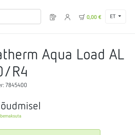
ET
Sul on 0 toodet soovinimekirjas
0,00 €
atherm Aqua Load AL
0/R4
r:
7845400
nõudmisel
äibemaksuta