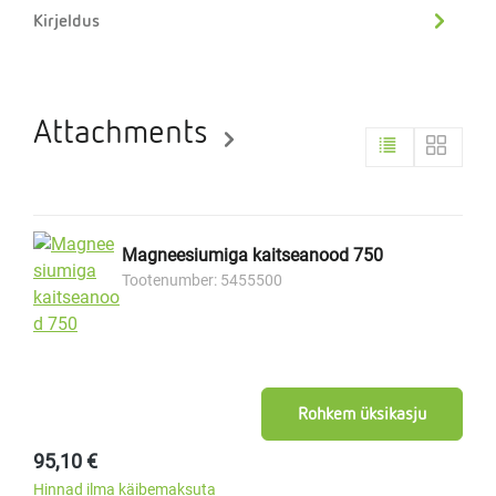
Kirjeldus
Attachments
Magneesiumiga kaitseanood 750
Tootenumber: 5455500
Rohkem üksikasju
Tavahind:
95,10 €
Hinnad ilma käibemaksuta