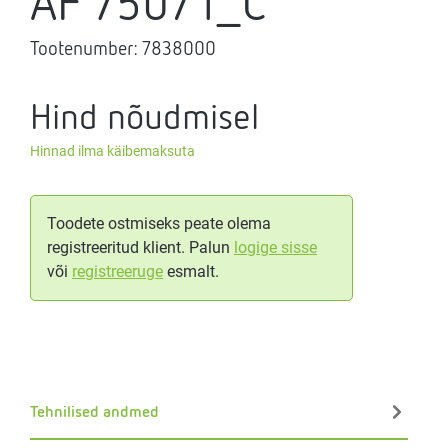
AF 750/1_C
Tootenumber:
7838000
Hind nõudmisel
Hinnad ilma käibemaksuta
Toodete ostmiseks peate olema
registreeritud klient. Palun
logige sisse
või
registreeruge
esmalt.
Tehnilised andmed