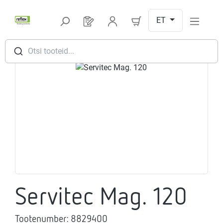
Hüppa peamise sisu juurde
ET
Sul on 0 toodet soovinimekirjas
Otsi tooteid...
Jäta pildigalerii vahele
Servitec Mag. 120
Tootenumber:
8829400