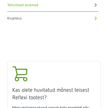
Tehnilised andmed
Kirjeldus
Kas olete huvitatud mõnest teisest
Reflexi tootest?
Meie müügiosakond annab teile meeleldi nõu