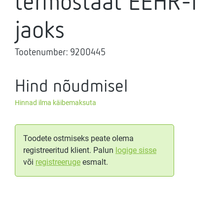
termostaat EEHR-i
jaoks
Tootenumber:
9200445
Hind nõudmisel
Hinnad ilma käibemaksuta
Toodete ostmiseks peate olema
registreeritud klient. Palun
logige sisse
või
registreeruge
esmalt.