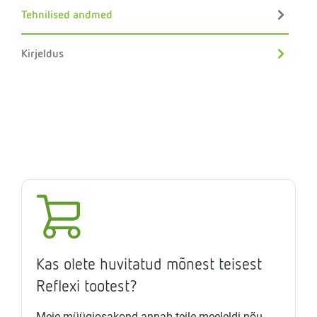
Tehnilised andmed
Kirjeldus
Kas olete huvitatud mõnest teisest
Reflexi tootest?
Meie müügiosakond annab teile meeleldi nõu