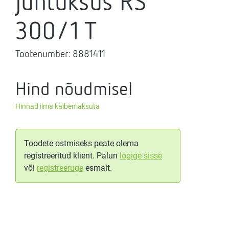
juhtüksus RS
300/1 T
Tootenumber:
8881411
Hind nõudmisel
Hinnad ilma käibemaksuta
Toodete ostmiseks peate olema
registreeritud klient. Palun
logige sisse
või
registreeruge
esmalt.