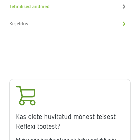
Tehnilised andmed
Kirjeldus
Kas olete huvitatud mõnest teisest
Reflexi tootest?
Meie müügiosakond annab teile meeleldi nõu