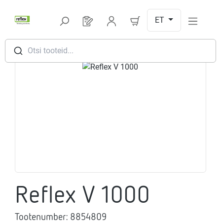
Hüppa peamise sisu juurde
ET
Sul on 0 toodet soovinimekirjas
Otsi tooteid...
Jäta pildigalerii vahele
Reflex V 1000
Tootenumber:
8854809