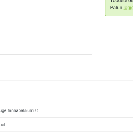
Toodete os
Palun
logi
aja
mostaadid
eadmed
ulssandur
uge hinnapakkumist
üül