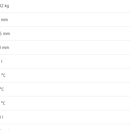
82 kg
4 mm
16 mm
0 mm
 l
 °C
°C
 °C
 l