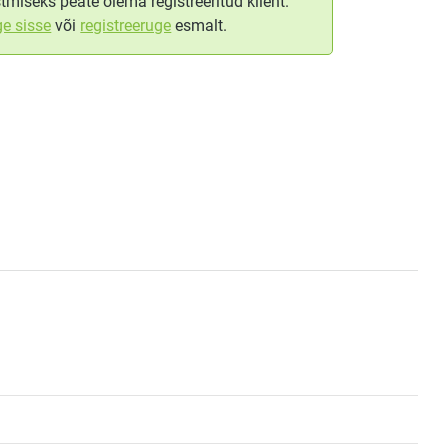
tmiseks peate olema registreeritud klient.
ge sisse
või
registreeruge
esmalt.