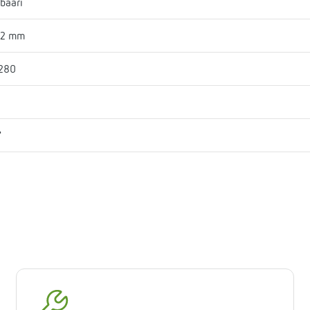
 baari
82 mm
280
l
"