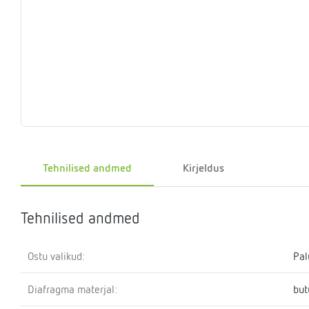
Eelrõhu
Sulgemisseadmed
T-
Klapid
Rõhualand
Ter
Surve
kontrollseadmed
osa
hoidmise
seade
Kütteveesegistid
Manomeetrid
Kaskaadtorustikud
Veemõõtja
Ringluss
Imp
Tehnilised andmed
Kirjeldus
Tehnilised andmed
Ostu valikud:
Pal
Diafragma materjal:
but