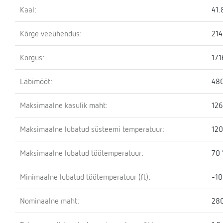
Kaal:
41.
Kõrge veeühendus:
21
Kõrgus:
17
Läbimõõt:
48
Maksimaalne kasulik maht:
126
Maksimaalne lubatud süsteemi temperatuur:
120
Maksimaalne lubatud töötemperatuur:
70 
Minimaalne lubatud töötemperatuur (ft):
-10
Nominaalne maht:
280