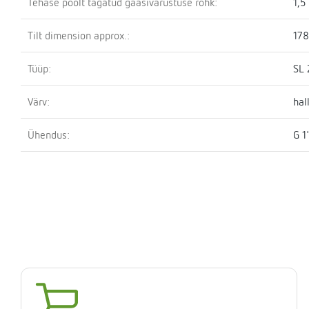
Tehase poolt tagatud gaasivarustuse rõhk:
1,5
Tilt dimension approx.:
17
Tüüp:
SL 
Värv:
hal
Ühendus:
G 1