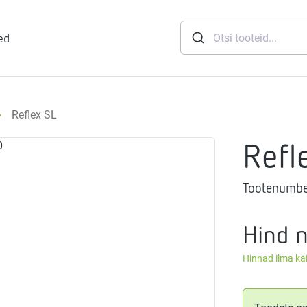
ed
Reflex SL
runid
Refl
soft
eemid
Mageveejaam
Tootenumbe
Hind 
nid
gthermi
ndusviisid
vaheti
Hinnad ilma k
gistussildid