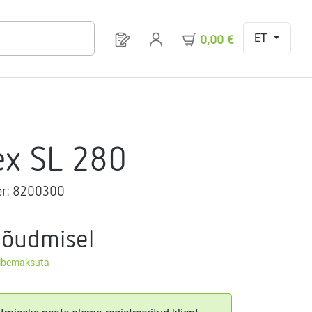
ET
Sul on 0 toodet soovinimekirjas
0,00 €
ex SL 280
r:
8200300
nõudmisel
äibemaksuta