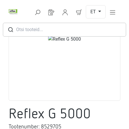
Hüppa peamise sisu juurde
ET
Sul on 0 toodet soovinimekirjas
Otsi tooteid...
Jäta pildigalerii vahele
Reflex G 5000
Tootenumber:
8529705