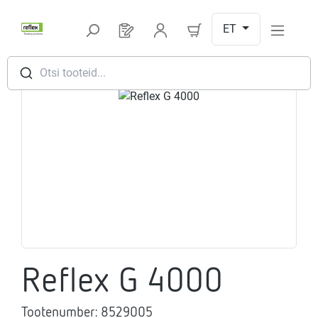
Hüppa peamise sisu juurde
ET
Sul on 0 toodet soovinimekirjas
Otsi tooteid...
Jäta pildigalerii vahele
Reflex G 4000
Tootenumber:
8529005