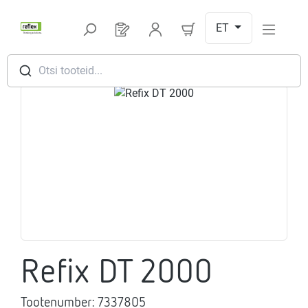
Hüppa peamise sisu juurde
ET
Sul on 0 toodet soovinimekirjas
Otsi tooteid...
Jäta pildigalerii vahele
Refix DT 2000
Tootenumber:
7337805