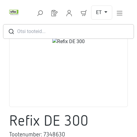
Hüppa peamise sisu juurde
ET
Sul on 0 toodet soovinimekirjas
Otsi tooteid...
Jäta pildigalerii vahele
Refix DE 300
Tootenumber:
7348630