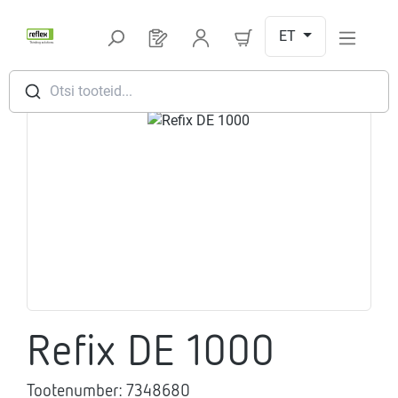
Hüppa peamise sisu juurde
ET
Sul on 0 toodet soovinimekirjas
Otsi tooteid...
Jäta pildigalerii vahele
Refix DE 1000
Tootenumber:
7348680