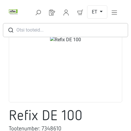
Hüppa peamise sisu juurde
ET
Sul on 0 toodet soovinimekirjas
Otsi tooteid...
Jäta pildigalerii vahele
Refix DE 100
Tootenumber:
7348610