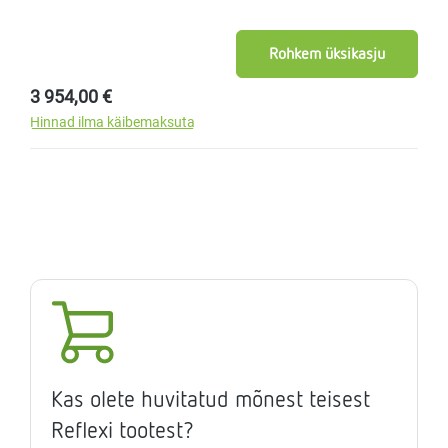
Rohkem üksikasju
Tavahind:
3 954,00 €
Hinnad ilma käibemaksuta
Kas olete huvitatud mõnest teisest
Reflexi tootest?