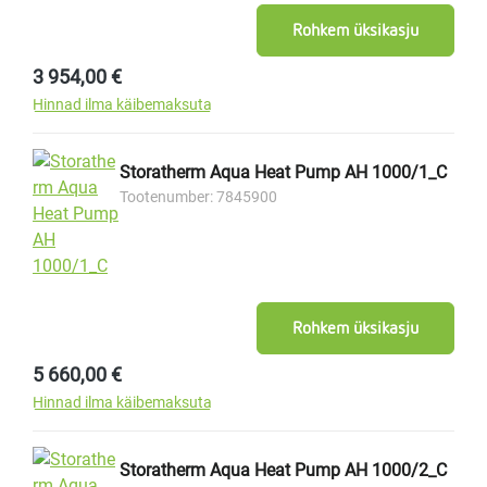
Rohkem üksikasju
Tavahind:
3 954,00 €
Hinnad ilma käibemaksuta
Storatherm Aqua Heat Pump AH 1000/1_C
Tootenumber: 7845900
Rohkem üksikasju
Tavahind:
5 660,00 €
Hinnad ilma käibemaksuta
Storatherm Aqua Heat Pump AH 1000/2_C