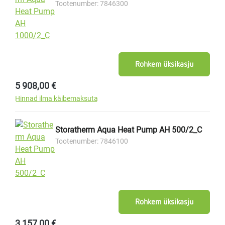
Tootenumber: 7846300
Rohkem üksikasju
Tavahind:
5 908,00 €
Hinnad ilma käibemaksuta
Storatherm Aqua Heat Pump AH 500/2_C
Tootenumber: 7846100
Rohkem üksikasju
Tavahind:
3 157,00 €