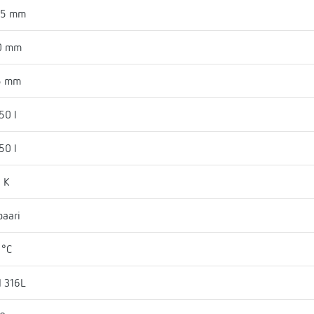
65 mm
0 mm
5 mm
50 l
50 l
 K
baari
 °C
I 316L