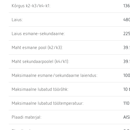
Kõrgus k2-k3/k4-k1:
13
Laius:
48
Laius esmane-sekundaarne:
22
Maht esmane pool (k2/k3):
39.
Maht sekundaarpoolel (k4/k1):
39.
Maksimaalne esmane/sekundaarne laiendus:
100
Maksimaalne lubatud töörõhk:
10 
Maksimaalne lubatud töötemperatuur:
110
Plaadi materjal:
AIS