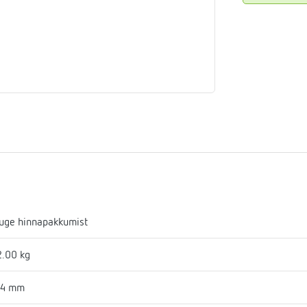
aja
mostaadid
eadmed
ulssandur
uge hinnapakkumist
.00 kg
24 mm