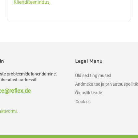
Klienditeenindus
in
Legal Menu
liste probleemide lahendamine,
Üldised tingimused
ühendust aadressil:
Andmekaitse ja privaatsuspoliiti
e@reflex.de
Õiguslik teade
Cookies
aktivormi
.