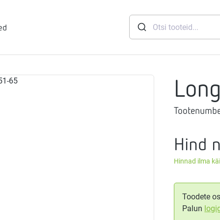
ed
Lon
runid
Tootenumbe
soft
eemid
Mageveejaam
Hind 
Hinnad ilma k
nid
gthermi
ndusviisid
vaheti
gistussildid
Toodete os
Palun
logi