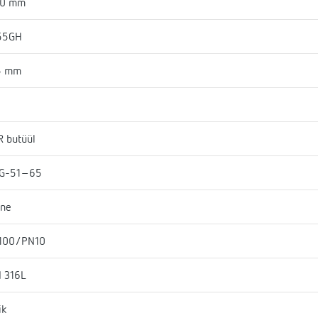
50 mm
55GH
5 mm
 butüül
G-51-65
ine
100/PN10
I 316L
ik