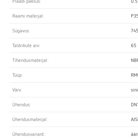
Plaadi paksus:
0.
Raami materjal:
P3
Sügavus:
74
Taldrikute arv:
65
Tihendusmaterjal:
NBR
Tüüp:
RM
Värv:
sin
Ühendus:
DN
Ühendusmaterjal:
AIS
Ühendusvariant:
äär