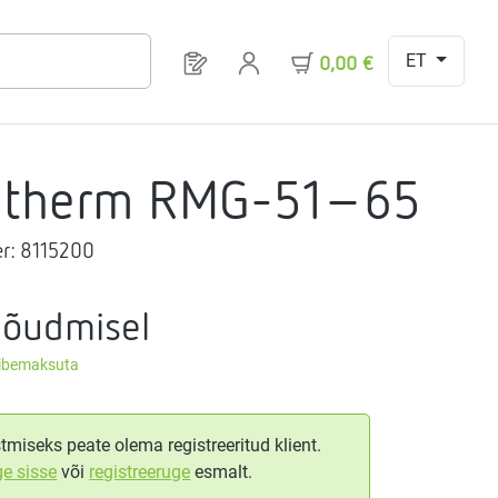
ET
Sul on 0 toodet soovinimekirjas
0,00 €
gtherm RMG-51-65
r:
8115200
nõudmisel
äibemaksuta
tmiseks peate olema registreeritud klient.
ge sisse
või
registreeruge
esmalt.