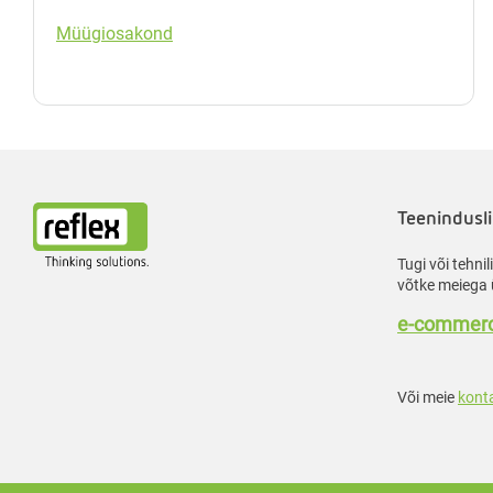
Müügiosakond
Teenindusli
Tugi või tehni
võtke meiega 
e-commerc
Või meie
kont