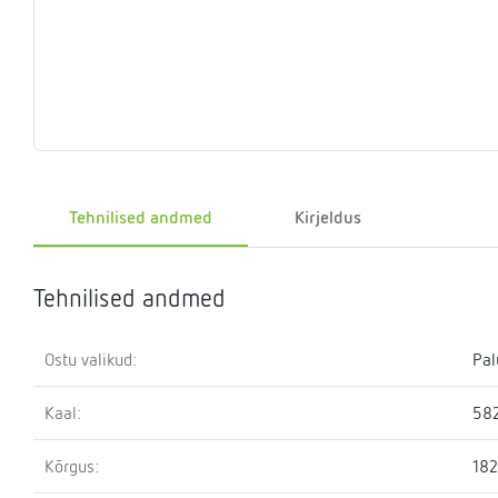
Eelrõhu
Sulgemisseadmed
T-
Klapid
Rõhualand
Ter
Surve
kontrollseadmed
osa
hoidmise
seade
Kütteveesegistid
Manomeetrid
Kaskaadtorustikud
Veemõõtja
Ringluss
Imp
Tehnilised andmed
Kirjeldus
Tehnilised andmed
Ostu valikud:
Pal
Kaal:
582
Kõrgus:
18