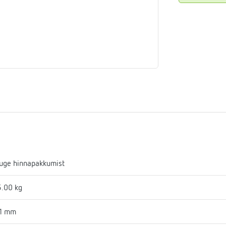
aja
mostaadid
eadmed
ulssandur
uge hinnapakkumist
.00 kg
81 mm