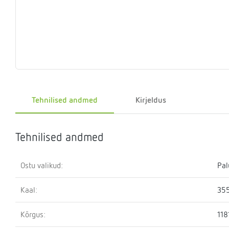
Eelrõhu
Sulgemisseadmed
T-
Klapid
Rõhualand
Ter
Surve
kontrollseadmed
osa
hoidmise
seade
Kütteveesegistid
Manomeetrid
Kaskaadtorustikud
Veemõõtja
Ringluss
Imp
Tehnilised andmed
Kirjeldus
Tehnilised andmed
Ostu valikud:
Pal
Kaal:
355
Kõrgus:
11