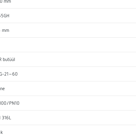
50 mm
55GH
5 mm
 butüül
G-21-60
ine
100/PN10
I 316L
ik