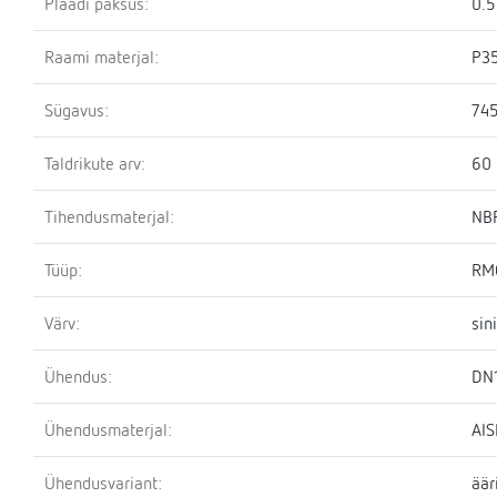
Plaadi paksus:
0.
Raami materjal:
P3
Sügavus:
74
Taldrikute arv:
60
Tihendusmaterjal:
NBR
Tüüp:
RM
Värv:
sin
Ühendus:
DN
Ühendusmaterjal:
AIS
Ühendusvariant:
äär