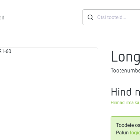
ed
Lon
runid
Tootenumbe
soft
eemid
Mageveejaam
Hind 
Hinnad ilma k
nid
gthermi
ndusviisid
vaheti
gistussildid
Toodete os
Palun
logi