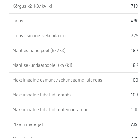
Kõrgus k2-k3/k4-k1:
71
Laius:
48
Laius esmane-sekundaarne:
22
Maht esmane pool (k2/k3):
18.
Maht sekundaarpoolel (k4/k1):
18.
Maksimaalne esmane/sekundaarne laiendus:
100
Maksimaalne lubatud töörõhk:
10 
Maksimaalne lubatud töötemperatuur:
110
Plaadi materjal:
AIS