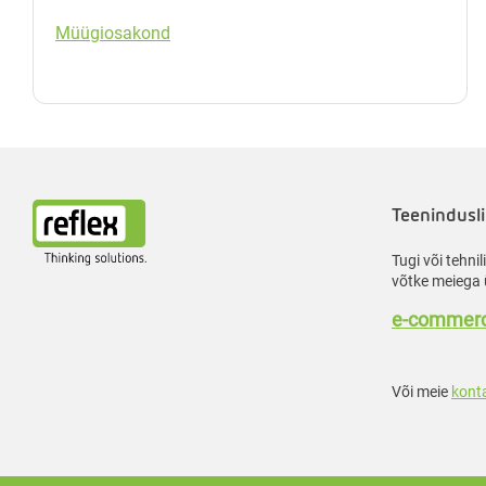
Müügiosakond
Teenindusli
Tugi või tehni
võtke meiega 
e-commerc
Või meie
kont