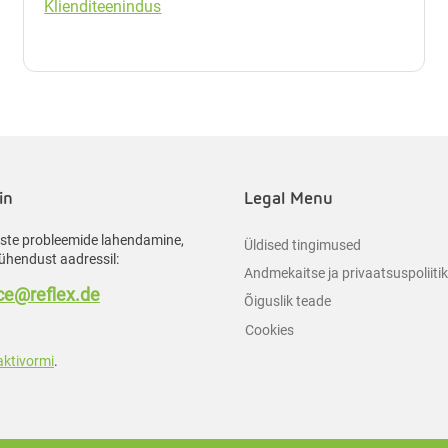
Klienditeenindus
in
Legal Menu
liste probleemide lahendamine,
Üldised tingimused
ühendust aadressil:
Andmekaitse ja privaatsuspoliiti
e@reflex.de
Õiguslik teade
Cookies
aktivormi
.