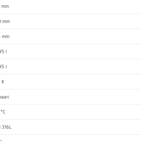
9 mm
0 mm
5 mm
95 l
95 l
 K
baari
 °C
I 316L