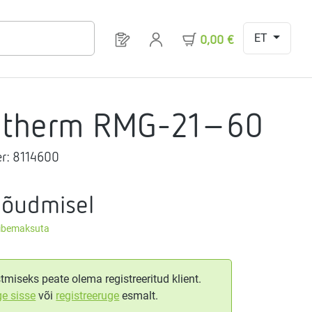
ET
Sul on 0 toodet soovinimekirjas
0,00 €
gtherm RMG-21-60
r:
8114600
nõudmisel
äibemaksuta
tmiseks peate olema registreeritud klient.
ge sisse
või
registreeruge
esmalt.