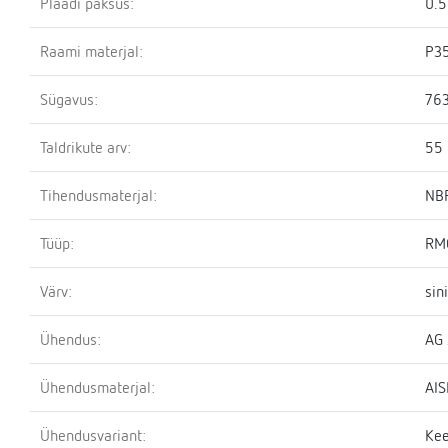
Plaadi paksus:
0.
Raami materjal:
P3
Sügavus:
76
Taldrikute arv:
55
Tihendusmaterjal:
NBR
Tüüp:
RM
Värv:
sin
Ühendus:
AG 
Ühendusmaterjal:
AIS
Ühendusvariant:
Kee