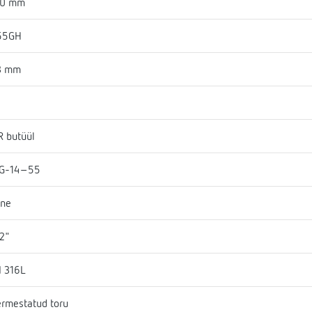
50 mm
55GH
3 mm
 butüül
G-14-55
ine
2"
I 316L
rmestatud toru