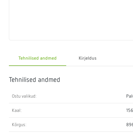
Eelrõhu
Sulgemisseadmed
T-
Klapid
Rõhualand
Ter
Surve
kontrollseadmed
osa
hoidmise
seade
Kütteveesegistid
Manomeetrid
Kaskaadtorustikud
Veemõõtja
Ringluss
Imp
Tehnilised andmed
Kirjeldus
Tehnilised andmed
Ostu valikud:
Pal
Kaal:
156
Kõrgus:
89