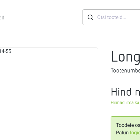
ed
Lon
runid
Tootenumbe
soft
eemid
Mageveejaam
Hind 
Hinnad ilma k
nid
gthermi
ndusviisid
vaheti
gistussildid
Toodete os
Palun
logi