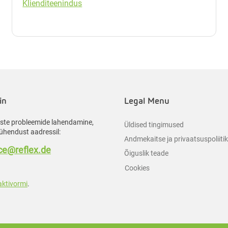
Klienditeenindus
in
Legal Menu
liste probleemide lahendamine,
Üldised tingimused
ühendust aadressil:
Andmekaitse ja privaatsuspoliiti
e@reflex.de
Õiguslik teade
Cookies
aktivormi
.