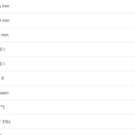
4 mm
0 mm
6 mm
0 l
0 l
 K
baari
 °C
I 316L