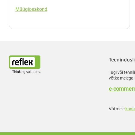
Müügiosakond
Teenindusli
Tugi või tehni
võtke meiega 
e-commerc
Või meie
kont