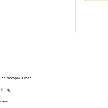
aja
mostaadid
eadmed
ulssandur
uge hinnapakkumist
.00 kg
6 mm