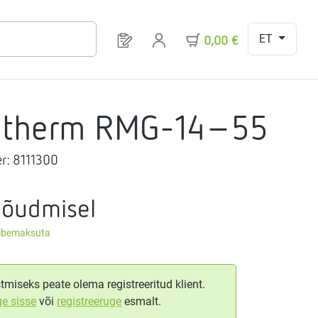
ET
Sul on 0 toodet soovinimekirjas
0,00 €
gtherm RMG-14-55
r:
8111300
nõudmisel
äibemaksuta
tmiseks peate olema registreeritud klient.
ge sisse
või
registreeruge
esmalt.