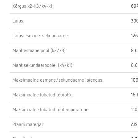
Kõrgus k2-k3/k4-k1:
69
Laius:
30
Laius esmane-sekundaarne:
12
Maht esmane pool (k2/k3):
8.6
Maht sekundaarpoolel (k4/k1):
8.6
Maksimaalne esmane/sekundaarne laiendus:
100
Maksimaalne lubatud töörõhk:
16 
Maksimaalne lubatud töötemperatuur:
110
Plaadi materjal:
AIS