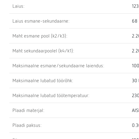
Laius:
12
Laius esmane-sekundaarne:
68
Maht esmane pool (k2/k3):
2.2
Maht sekundaarpoolel (k4/k1):
2.2
Maksimaalne esmane/sekundaarne laiendus:
100
Maksimaalne lubatud töörõhk:
30 
Maksimaalne lubatud töötemperatuur:
230
Plaadi materjal:
AIS
Plaadi paksus:
0.