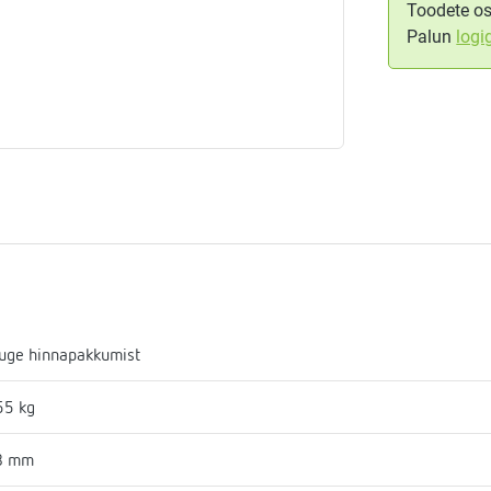
Toodete os
Palun
logi
aja
mostaadid
eadmed
ulssandur
uge hinnapakkumist
55 kg
8 mm