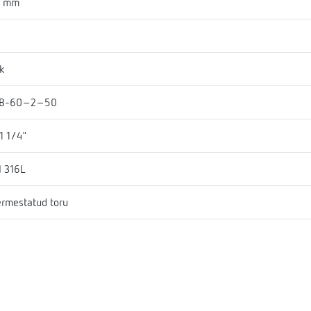
8 mm
k
B-60-2-50
1 1/4"
I 316L
rmestatud toru