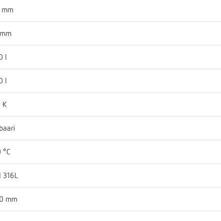
3 mm
 mm
0 l
0 l
 K
baari
 °C
I 316L
30 mm