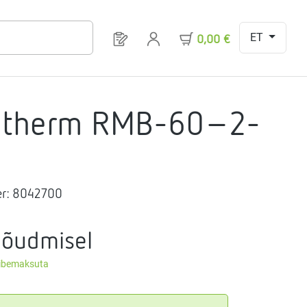
ET
Sul on 0 toodet soovinimekirjas
0,00 €
gtherm RMB-60-2-
r:
8042700
nõudmisel
äibemaksuta