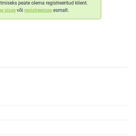
tmiseks peate olema registreeritud klient.
ge sisse
või
registreeruge
esmalt.