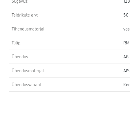
Sügavus:
12
Taldrikute arv:
50
Tihendusmaterjal:
vas
Tüüp:
RM
Ühendus:
AG 
Ühendusmaterjal:
AIS
Ühendusvariant:
Kee