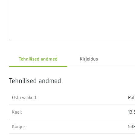
Eelrõhu
Sulgemisseadmed
T-
Klapid
Rõhualand
Ter
Surve
kontrollseadmed
osa
hoidmise
seade
Kütteveesegistid
Manomeetrid
Kaskaadtorustikud
Veemõõtja
Ringluss
Imp
Tehnilised andmed
Kirjeldus
Tehnilised andmed
Ostu valikud:
Pal
Kaal:
13.
Kõrgus:
53