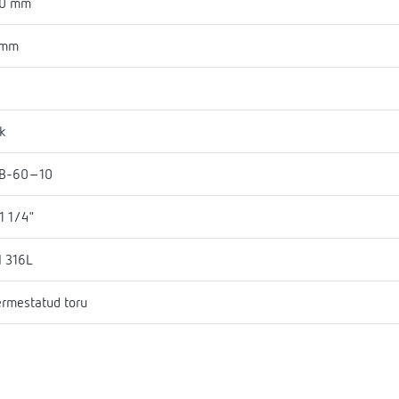
30 mm
 mm
k
B-60-10
1 1/4"
I 316L
rmestatud toru