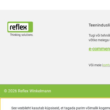
Teenindusli
Tugi või tehni
võtke meiega 
e-commerc
Või meie
kont
© 2026 Reflex Winkelmann
See veebileht kasutab küpsiseid, et tagada parim võimalik kogem