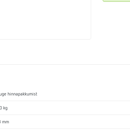
aja
mostaadid
eadmed
ulssandur
uge hinnapakkumist
0 kg
8 mm