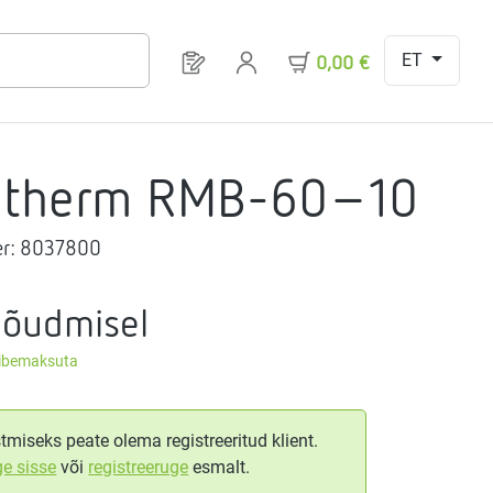
ET
Sul on 0 toodet soovinimekirjas
0,00 €
gtherm RMB-60-10
r:
8037800
nõudmisel
äibemaksuta
tmiseks peate olema registreeritud klient.
ge sisse
või
registreeruge
esmalt.