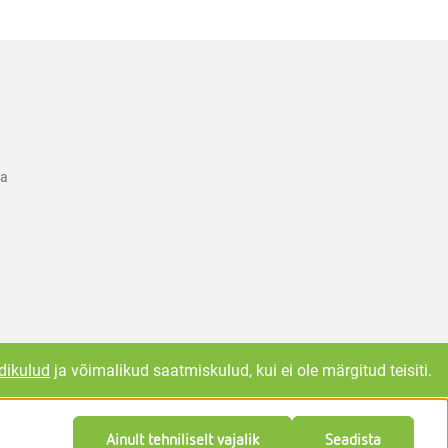
ka
dikulud
ja võimalikud saatmiskulud, kui ei ole märgitud teisiti.
Ainult tehniliselt vajalik
Seadista