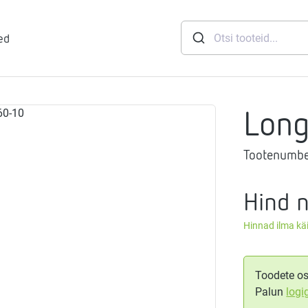
ed
Lon
runid
Tootenumbe
soft
eemid
Mageveejaam
Hind 
Hinnad ilma k
nid
gthermi
ndusviisid
vaheti
gistussildid
Toodete os
Palun
logi