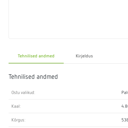
Eelrõhu
Sulgemisseadmed
T-
Klapid
Rõhualand
Ter
Surve
kontrollseadmed
osa
hoidmise
seade
Kütteveesegistid
Manomeetrid
Kaskaadtorustikud
Veemõõtja
Ringluss
Imp
Tehnilised andmed
Kirjeldus
Tehnilised andmed
Ostu valikud:
Pal
Kaal:
4.8
Kõrgus:
53