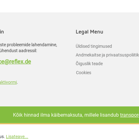
in
Legal Menu
liste probleemide lahendamine,
Üldised tingimused
ühendust aadressil:
Andmekaitse ja privaatsuspoliiti
e@reflex.de
Õiguslik teade
Cookies
aktivormi
.
Kõik hinnad ilma käibemaksuta, millele lisandub
transpor
us.
Lisateave...