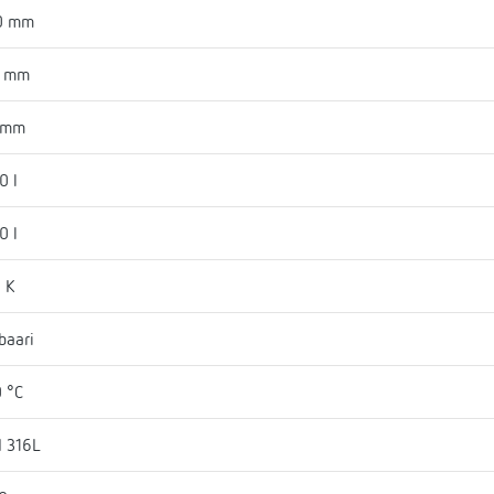
0 mm
3 mm
 mm
0 l
0 l
 K
baari
 °C
I 316L