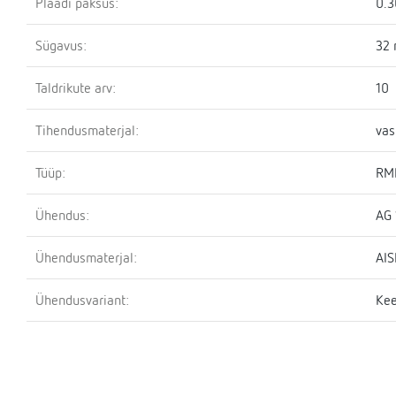
Plaadi paksus:
0.
Sügavus:
32
Taldrikute arv:
10
Tihendusmaterjal:
vas
Tüüp:
RM
Ühendus:
AG 
Ühendusmaterjal:
AIS
Ühendusvariant:
Kee