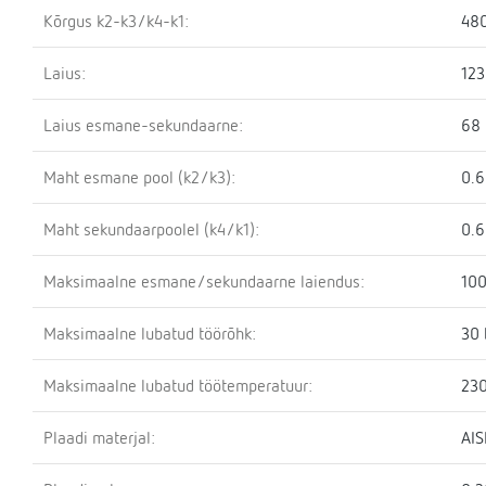
Kõrgus k2-k3/k4-k1:
48
Laius:
12
Laius esmane-sekundaarne:
68
Maht esmane pool (k2/k3):
0.6
Maht sekundaarpoolel (k4/k1):
0.6
Maksimaalne esmane/sekundaarne laiendus:
100
Maksimaalne lubatud töörõhk:
30 
Maksimaalne lubatud töötemperatuur:
230
Plaadi materjal:
AIS