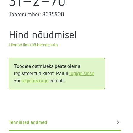
31-2-70
Tootenumber:
8035900
Hind nõudmisel
Hinnad ilma käibemaksuta
Toodete ostmiseks peate olema
registreeritud klient. Palun
logige sisse
või
registreeruge
esmalt.
Tehnilised andmed