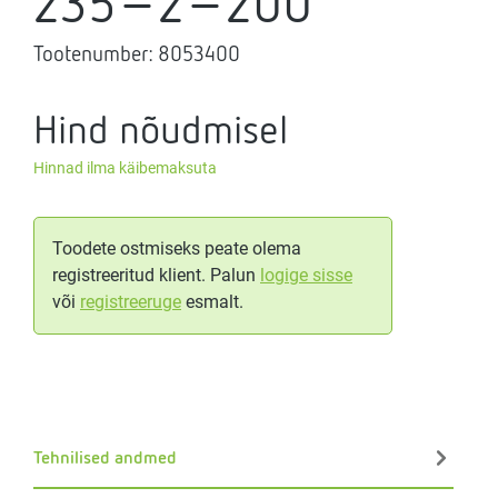
235-2-200
Tootenumber:
8053400
Hind nõudmisel
Hinnad ilma käibemaksuta
Toodete ostmiseks peate olema
registreeritud klient. Palun
logige sisse
või
registreeruge
esmalt.
Tehnilised andmed