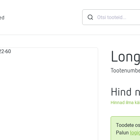
ed
Lon
runid
Tootenumbe
soft
eemid
Mageveejaam
Hind 
Hinnad ilma k
nid
gthermi
ndusviisid
vaheti
gistussildid
Toodete os
Palun
logi