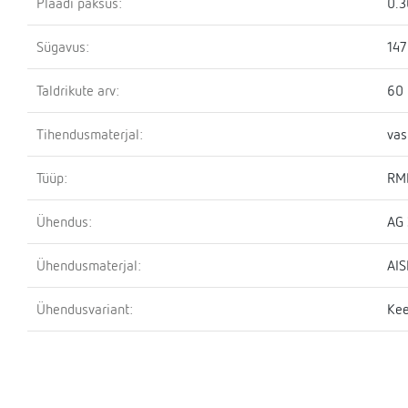
Plaadi paksus:
0.
Sügavus:
14
Taldrikute arv:
60
Tihendusmaterjal:
vas
Tüüp:
RM
Ühendus:
AG
Ühendusmaterjal:
AIS
Ühendusvariant:
Kee