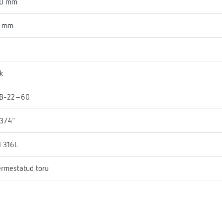
30 mm
7 mm
k
B-22-60
 3/4"
I 316L
rmestatud toru