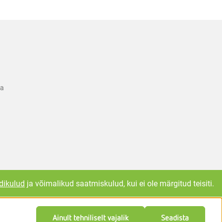
ka
dikulud
ja võimalikud saatmiskulud, kui ei ole märgitud teisiti.
Ainult tehniliselt vajalik
Seadista