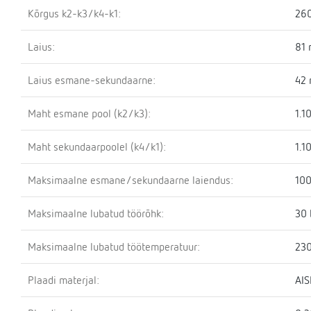
Kõrgus k2-k3/k4-k1:
26
Laius:
81
Laius esmane-sekundaarne:
42
Maht esmane pool (k2/k3):
1.10
Maht sekundaarpoolel (k4/k1):
1.10
Maksimaalne esmane/sekundaarne laiendus:
100
Maksimaalne lubatud töörõhk:
30 
Maksimaalne lubatud töötemperatuur:
230
Plaadi materjal:
AIS