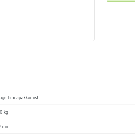
aja
mostaadid
eadmed
ulssandur
uge hinnapakkumist
0 kg
9 mm