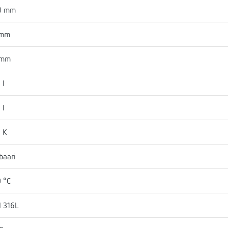
0 mm
 mm
 mm
 l
 l
 K
baari
 °C
I 316L