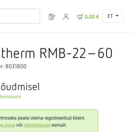
ET
Sul on 0 toodet soovinimekirjas
0,00 €
gtherm RMB-22-60
r:
8031800
nõudmisel
äibemaksuta
tmiseks peate olema registreeritud klient.
ge sisse
või
registreeruge
esmalt.