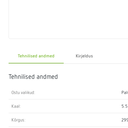
Eelrõhu
Sulgemisseadmed
T-
Klapid
Rõhualand
Ter
Surve
kontrollseadmed
osa
hoidmise
seade
Kütteveesegistid
Manomeetrid
Kaskaadtorustikud
Veemõõtja
Ringluss
Imp
Tehnilised andmed
Kirjeldus
Tehnilised andmed
Ostu valikud:
Pal
Kaal:
5.5
Kõrgus:
29