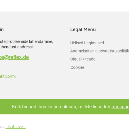
in
Legal Menu
liste probleemide lahendamine,
Üldised tingimused
ühendust aadressil:
Andmekaitse ja privaatsuspoliiti
e@reflex.de
Õiguslik teade
Cookies
aktivormi
.
Kõik hinnad ilma käibemaksuta, millele lisandub
transpor
us.
Lisateave...