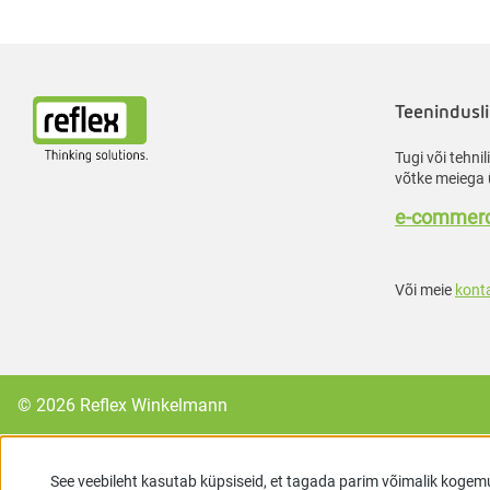
Teenindusli
Tugi või tehni
võtke meiega 
e-commerc
Või meie
kont
© 2026 Reflex Winkelmann
See veebileht kasutab küpsiseid, et tagada parim võimalik kogem