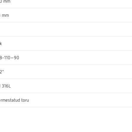
30 mm
8 mm
k
B-110-90
2"
I 316L
rmestatud toru