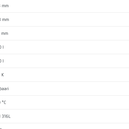
8 mm
8 mm
0 mm
0 l
0 l
 K
baari
 °C
I 316L