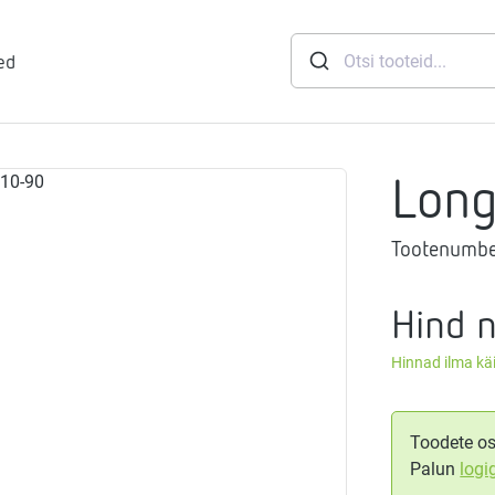
ed
Lon
runid
Tootenumbe
soft
eemid
Mageveejaam
Hind 
Hinnad ilma k
nid
gthermi
ndusviisid
vaheti
gistussildid
Toodete os
Palun
logi