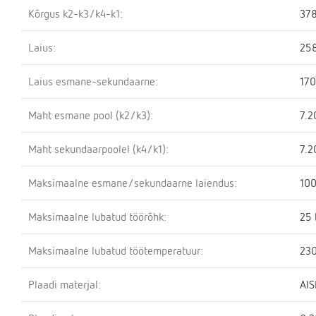
Kõrgus k2-k3/k4-k1:
37
Laius:
25
Laius esmane-sekundaarne:
17
Maht esmane pool (k2/k3):
7.2
Maht sekundaarpoolel (k4/k1):
7.2
Maksimaalne esmane/sekundaarne laiendus:
100
Maksimaalne lubatud töörõhk:
25 
Maksimaalne lubatud töötemperatuur:
230
Plaadi materjal:
AIS