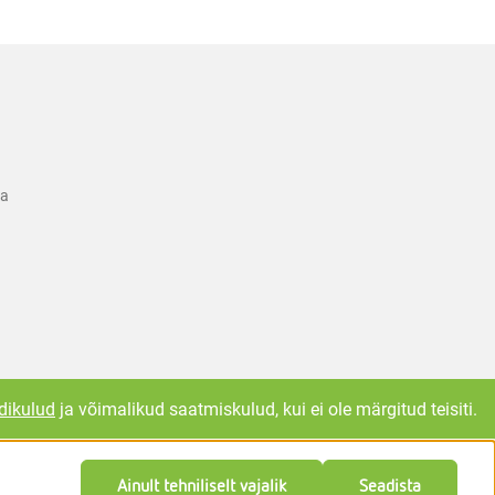
ka
dikulud
ja võimalikud saatmiskulud, kui ei ole märgitud teisiti.
Ainult tehniliselt vajalik
Seadista