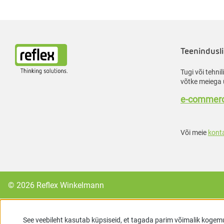
Teenindusli
Tugi või tehni
võtke meiega 
e-commerc
Või meie
kont
© 2026 Reflex Winkelmann
See veebileht kasutab küpsiseid, et tagada parim võimalik kogem