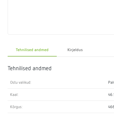
Eelrõhu
Sulgemisseadmed
T-
Klapid
Rõhualand
Ter
Surve
kontrollseadmed
osa
hoidmise
seade
Kütteveesegistid
Manomeetrid
Kaskaadtorustikud
Veemõõtja
Ringluss
Imp
Tehnilised andmed
Kirjeldus
Tehnilised andmed
Ostu valikud:
Pal
Kaal:
46.
Kõrgus:
46