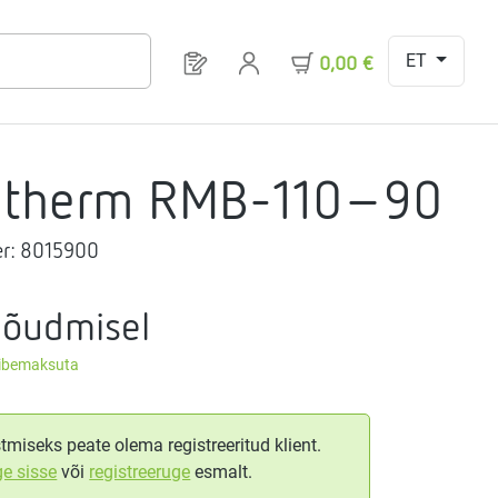
ET
Sul on 0 toodet soovinimekirjas
0,00 €
gtherm RMB-110-90
r:
8015900
nõudmisel
äibemaksuta
tmiseks peate olema registreeritud klient.
ge sisse
või
registreeruge
esmalt.