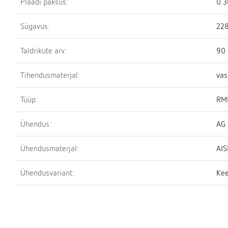
Plaadi paksus:
0.
Sügavus:
22
Taldrikute arv:
90
Tihendusmaterjal:
vas
Tüüp:
RM
Ühendus:
AG 
Ühendusmaterjal:
AIS
Ühendusvariant:
Kee