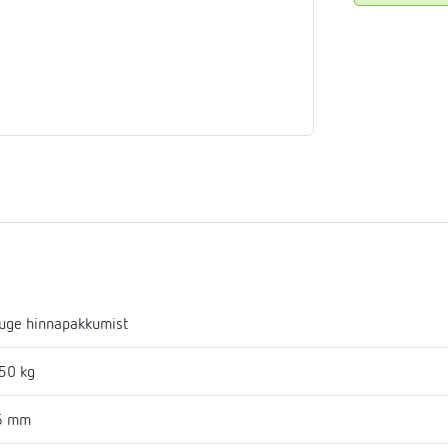
aja
mostaadid
eadmed
ulssandur
uge hinnapakkumist
50 kg
6 mm