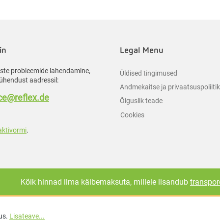
in
Legal Menu
liste probleemide lahendamine,
Üldised tingimused
ühendust aadressil:
Andmekaitse ja privaatsuspoliiti
e@reflex.de
Õiguslik teade
Cookies
aktivormi
.
Kõik hinnad ilma käibemaksuta, millele lisandub
transpor
us.
Lisateave...