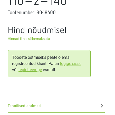
110-2-140
Tootenumber:
8048400
Hind nõudmisel
Hinnad ilma käibemaksuta
Toodete ostmiseks peate olema
registreeritud klient. Palun
logige sisse
või
registreeruge
esmalt.
Tehnilised andmed