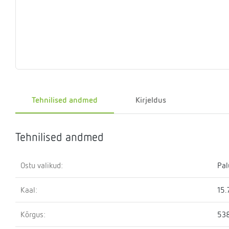
Eelrõhu
Sulgemisseadmed
T-
Klapid
Rõhualand
Ter
Surve
kontrollseadmed
osa
hoidmise
seade
Kütteveesegistid
Manomeetrid
Kaskaadtorustikud
Veemõõtja
Ringluss
Imp
Tehnilised andmed
Kirjeldus
Tehnilised andmed
Ostu valikud:
Pal
Kaal:
15.
Kõrgus:
53