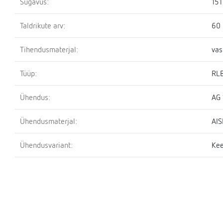
Sügavus:
15
Taldrikute arv:
60
Tihendusmaterjal:
vas
Tüüp:
RL
Ühendus:
AG 
Ühendusmaterjal:
AIS
Ühendusvariant:
Kee