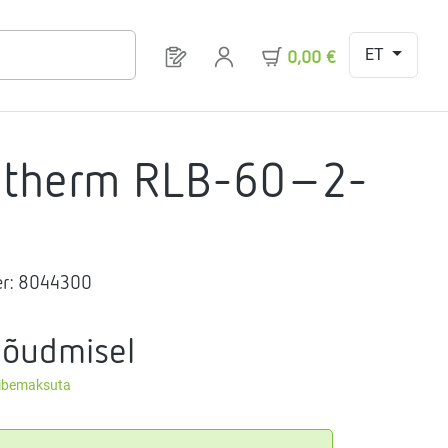
ET
Sul on 0 toodet soovinimekirjas
0,00 €
gtherm RLB-60-2-
r:
8044300
nõudmisel
äibemaksuta