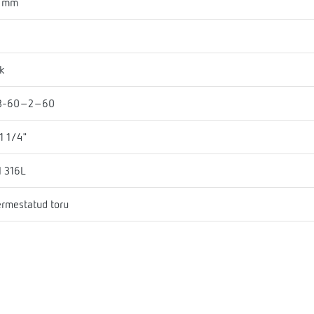
1 mm
k
B-60-2-60
1 1/4"
I 316L
rmestatud toru