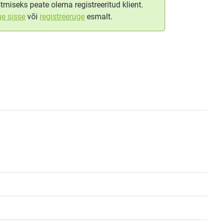
tmiseks peate olema registreeritud klient.
ge sisse
või
registreeruge
esmalt.