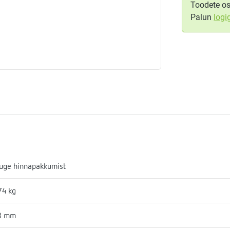
Toodete os
Palun
logi
aja
mostaadid
eadmed
ulssandur
uge hinnapakkumist
74 kg
8 mm