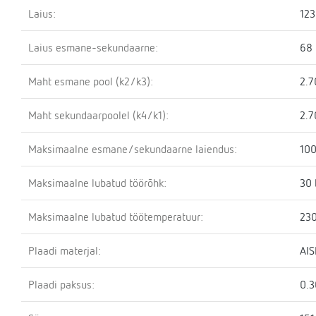
Laius:
12
Laius esmane-sekundaarne:
68
Maht esmane pool (k2/k3):
2.7
Maht sekundaarpoolel (k4/k1):
2.7
Maksimaalne esmane/sekundaarne laiendus:
100
Maksimaalne lubatud töörõhk:
30 
Maksimaalne lubatud töötemperatuur:
230
Plaadi materjal:
AIS
Plaadi paksus:
0.