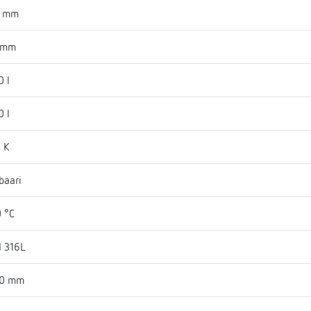
3 mm
 mm
0 l
0 l
 K
baari
 °C
I 316L
30 mm