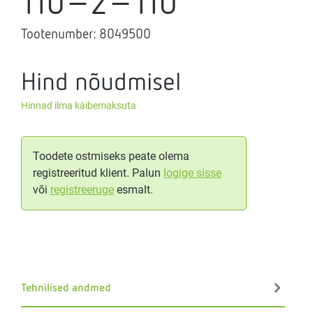
110-2-110
Tootenumber:
8049500
Hind nõudmisel
Hinnad ilma käibemaksuta
Toodete ostmiseks peate olema
registreeritud klient. Palun
logige sisse
või
registreeruge
esmalt.
Tehnilised andmed