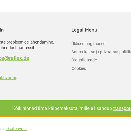
in
Legal Menu
liste probleemide lahendamine,
Üldised tingimused
ühendust aadressil:
Andmekaitse ja privaatsuspoliiti
e@reflex.de
Õiguslik teade
Cookies
aktivormi
.
Kõik hinnad ilma käibemaksuta, millele lisandub
transpor
us.
Lisateave...