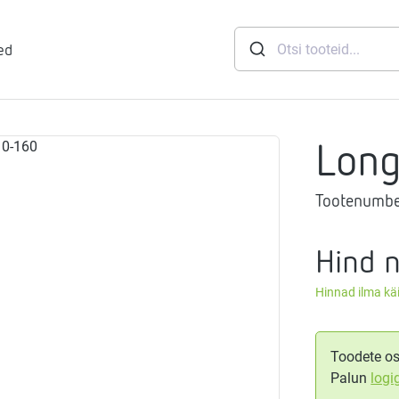
ed
Lon
runid
Tootenumbe
soft
eemid
Mageveejaam
Hind 
Hinnad ilma k
nid
gthermi
ndusviisid
vaheti
gistussildid
Toodete os
Palun
logi