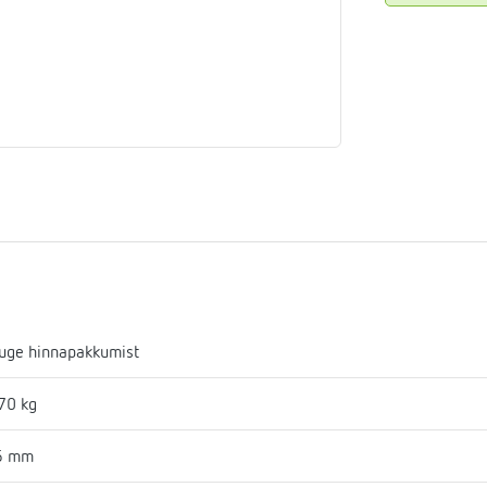
aja
mostaadid
eadmed
ulssandur
uge hinnapakkumist
70 kg
6 mm