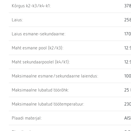
Kõrgus k2-k3/k4-k1:
37
Laius:
25
Laius esmane-sekundaarne:
17
Maht esmane pool (k2/k3):
12.
Maht sekundaarpoolel (k4/k1):
12.
Maksimaalne esmane/sekundaarne laiendus:
100
Maksimaalne lubatud töörõhk:
25 
Maksimaalne lubatud töötemperatuur:
230
Plaadi materjal:
AIS