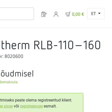
ET
Sul on 0 toodet soovinimekirjas
0,00 €
gtherm RLB-110-160
r:
8020600
nõudmisel
äibemaksuta
tmiseks peate olema registreeritud klient.
ge sisse
või
registreeruge
esmalt.