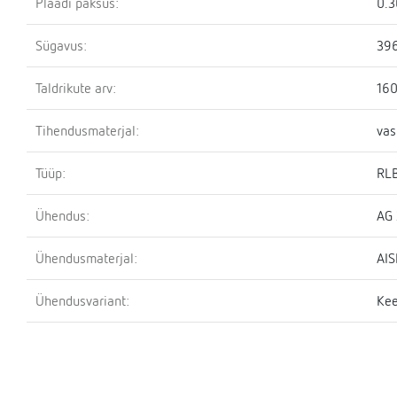
Plaadi paksus:
0.
Sügavus:
39
Taldrikute arv:
16
Tihendusmaterjal:
vas
Tüüp:
RL
Ühendus:
AG 
Ühendusmaterjal:
AIS
Ühendusvariant:
Kee