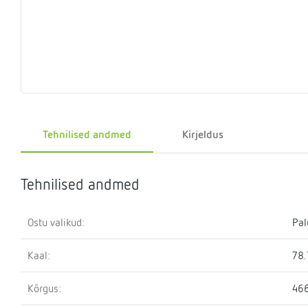
Eelrõhu
Sulgemisseadmed
T-
Klapid
Rõhualand
Ter
Surve
kontrollseadmed
osa
hoidmise
seade
Kütteveesegistid
Manomeetrid
Kaskaadtorustikud
Veemõõtja
Ringluss
Imp
Tehnilised andmed
Kirjeldus
Tehnilised andmed
Ostu valikud:
Pal
Kaal:
78.
Kõrgus:
46