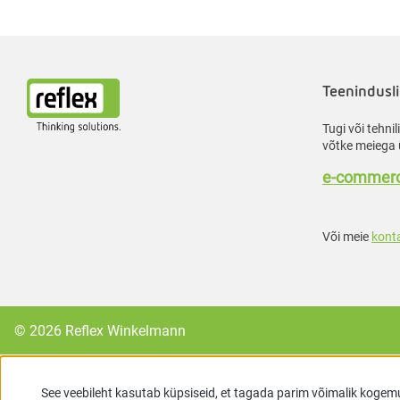
Teenindusli
Tugi või tehni
võtke meiega 
e-commerc
Või meie
kont
© 2026 Reflex Winkelmann
See veebileht kasutab küpsiseid, et tagada parim võimalik kogem