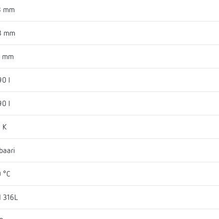
8 mm
8 mm
0 mm
90 l
90 l
 K
baari
 °C
I 316L