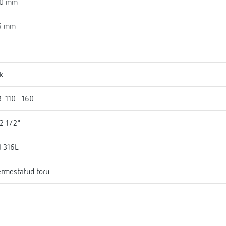
30 mm
6 mm
0
k
B-110-160
2 1/2"
I 316L
rmestatud toru