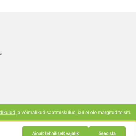
ka
dikulud
ja võimalikud saatmiskulud, kui ei ole märgitud teisiti.
Ainult tehniliselt vajalik
Seadista