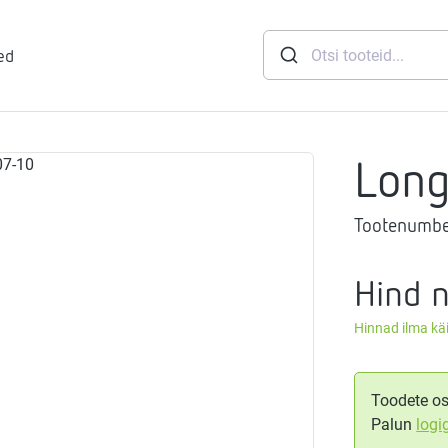
ed
Lon
runid
Tootenumbe
soft
eemid
Mageveejaam
Hind 
Hinnad ilma k
nid
gthermi
ndusviisid
vaheti
gistussildid
Toodete os
Palun
logi