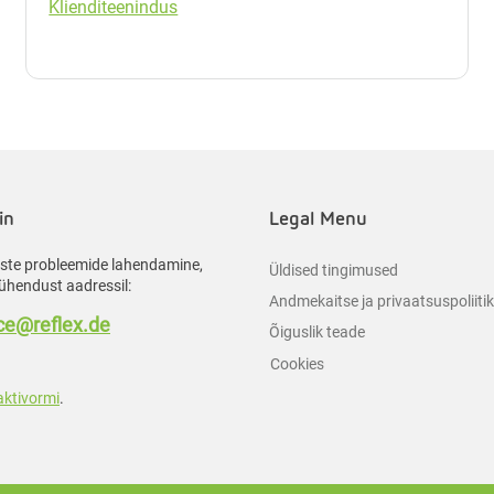
Klienditeenindus
in
Legal Menu
liste probleemide lahendamine,
Üldised tingimused
ühendust aadressil:
Andmekaitse ja privaatsuspoliiti
e@reflex.de
Õiguslik teade
Cookies
aktivormi
.