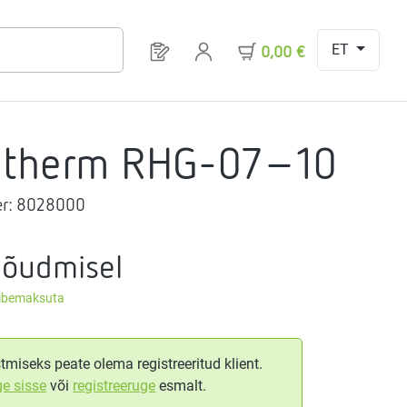
ET
Sul on 0 toodet soovinimekirjas
0,00 €
gtherm RHG-07-10
r:
8028000
nõudmisel
äibemaksuta
tmiseks peate olema registreeritud klient.
ge sisse
või
registreeruge
esmalt.