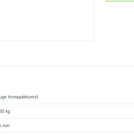
aja
mostaadid
eadmed
ulssandur
uge hinnapakkumist
30 kg
6 mm