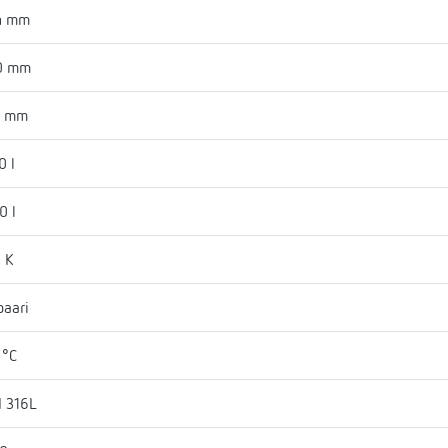
4 mm
0 mm
6 mm
0 l
0 l
 K
baari
 °C
I 316L