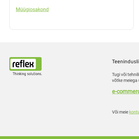
Müügiosakond
Teenindusli
Tugi või tehni
võtke meiega 
e-commerc
Või meie
kont