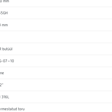
50 mm
55GH
3 mm
 butüül
G-07-10
ine
2"
I 316L
rmestatud toru