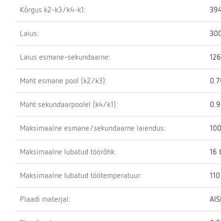
Kõrgus k2-k3/k4-k1:
39
Laius:
30
Laius esmane-sekundaarne:
12
Maht esmane pool (k2/k3):
0.7
Maht sekundaarpoolel (k4/k1):
0.9
Maksimaalne esmane/sekundaarne laiendus:
100
Maksimaalne lubatud töörõhk:
16 
Maksimaalne lubatud töötemperatuur:
110
Plaadi materjal:
AIS