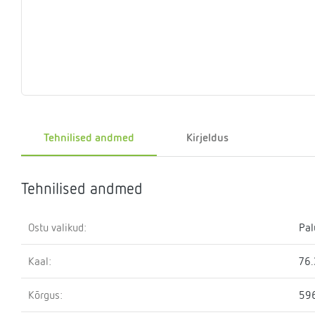
Eelrõhu
Sulgemisseadmed
T-
Klapid
Rõhualand
Ter
Surve
kontrollseadmed
osa
hoidmise
seade
Kütteveesegistid
Manomeetrid
Kaskaadtorustikud
Veemõõtja
Ringluss
Imp
Tehnilised andmed
Kirjeldus
Tehnilised andmed
Ostu valikud:
Pal
Kaal:
76.
Kõrgus:
59