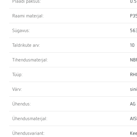
Plaadi paksus:
0.
Raami materjal:
P3
Sügavus:
56
Taldrikute arv:
10
Tihendusmaterjal:
NBR
Tüüp:
RH
Värv:
sin
Ühendus:
AG 
Ühendusmaterjal:
AIS
Ühendusvariant:
Kee