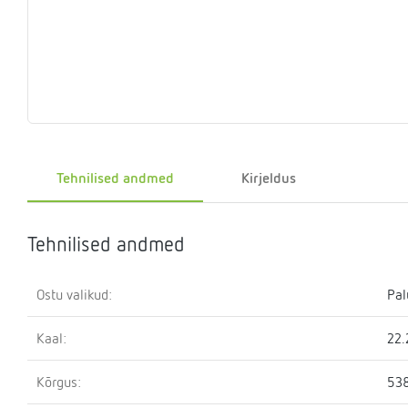
Eelrõhu
Sulgemisseadmed
T-
Klapid
Rõhualand
Ter
Surve
kontrollseadmed
osa
hoidmise
seade
Kütteveesegistid
Manomeetrid
Kaskaadtorustikud
Veemõõtja
Ringluss
Imp
Tehnilised andmed
Kirjeldus
Tehnilised andmed
Ostu valikud:
Pal
Kaal:
22.
Kõrgus:
53