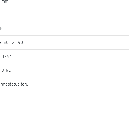
2 mm
k
B-60-2-90
1 1/4"
I 316L
rmestatud toru