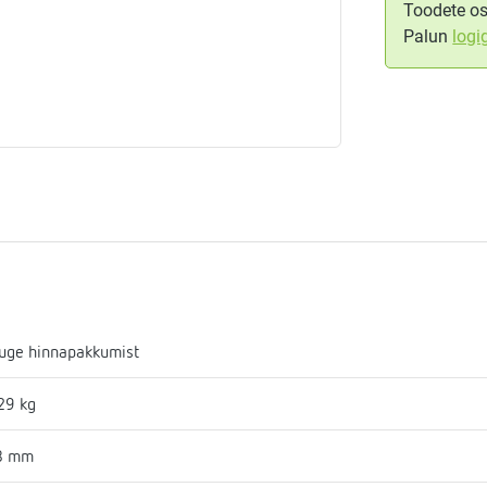
Toodete os
Palun
logi
aja
mostaadid
eadmed
ulssandur
uge hinnapakkumist
29 kg
8 mm