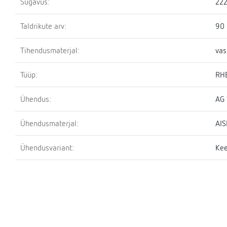
Sügavus:
22
Taldrikute arv:
90
Tihendusmaterjal:
vas
Tüüp:
RH
Ühendus:
AG 
Ühendusmaterjal:
AIS
Ühendusvariant:
Kee