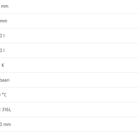
3 mm
 mm
0 l
0 l
 K
baari
 °C
I 316L
30 mm