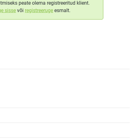
tmiseks peate olema registreeritud klient.
ge sisse
või
registreeruge
esmalt.