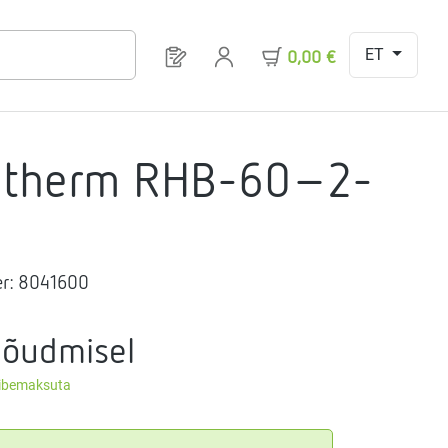
ET
Sul on 0 toodet soovinimekirjas
0,00 €
gtherm RHB-60-2-
r:
8041600
nõudmisel
äibemaksuta