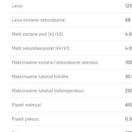
Laius:
12
Laius esmane-sekundaarne:
68
Maht esmane pool (k2/k3):
4.0
Maht sekundaarpoolel (k4/k1):
4.0
Maksimaalne esmane/sekundaarne laiendus:
100
Maksimaalne lubatud töörõhk:
30 
Maksimaalne lubatud töötemperatuur:
230
Plaadi materjal:
AIS
Plaadi paksus:
0.