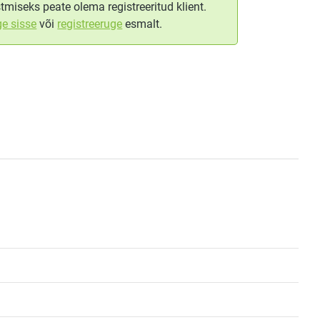
tmiseks peate olema registreeritud klient.
ge sisse
või
registreeruge
esmalt.