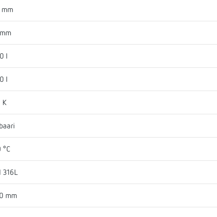
3 mm
 mm
0 l
0 l
 K
baari
 °C
I 316L
30 mm