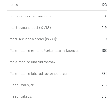
Laius:
12
Laius esmane-sekundaarne:
68
Maht esmane pool (k2/k3):
0.9
Maht sekundaarpoolel (k4/k1):
0.9
Maksimaalne esmane/sekundaarne laiendus:
100
Maksimaalne lubatud töörõhk:
30 
Maksimaalne lubatud töötemperatuur:
230
Plaadi materjal:
AIS
Plaadi paksus:
0.