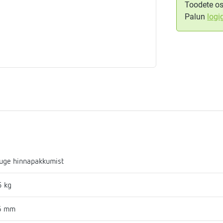
Toodete os
Palun
logi
aja
mostaadid
eadmed
ulssandur
uge hinnapakkumist
5 kg
6 mm