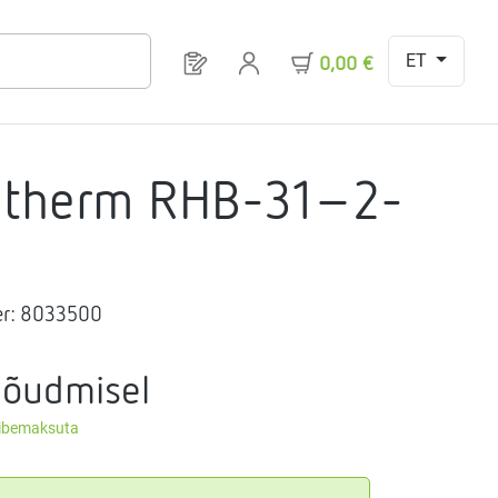
ET
Sul on 0 toodet soovinimekirjas
0,00 €
gtherm RHB-31-2-
r:
8033500
nõudmisel
äibemaksuta