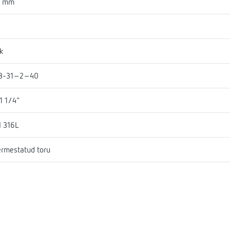
4 mm
k
B-31-2-40
1 1/4"
I 316L
rmestatud toru