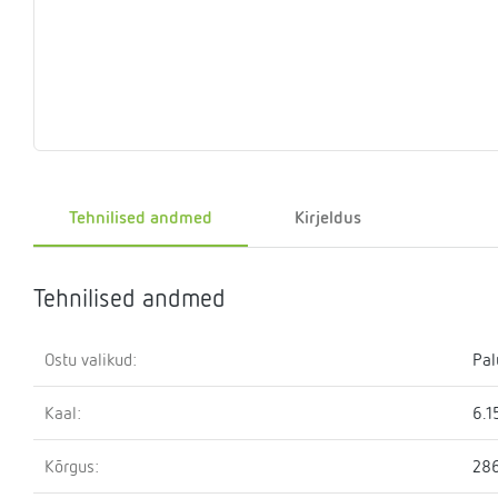
Eelrõhu
Sulgemisseadmed
T-
Klapid
Rõhualand
Ter
Surve
kontrollseadmed
osa
hoidmise
seade
Kütteveesegistid
Manomeetrid
Kaskaadtorustikud
Veemõõtja
Ringluss
Imp
Tehnilised andmed
Kirjeldus
Tehnilised andmed
Ostu valikud:
Pal
Kaal:
6.1
Kõrgus:
28