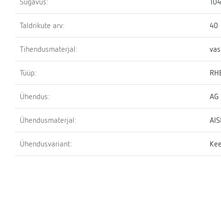
Sügavus:
10
Taldrikute arv:
40
Tihendusmaterjal:
vas
Tüüp:
RH
Ühendus:
AG 
Ühendusmaterjal:
AIS
Ühendusvariant:
Kee