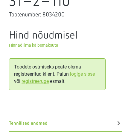
31-2-110
Tootenumber:
8034200
Hind nõudmisel
Hinnad ilma käibemaksuta
Toodete ostmiseks peate olema
registreeritud klient. Palun
logige sisse
või
registreeruge
esmalt.
Tehnilised andmed