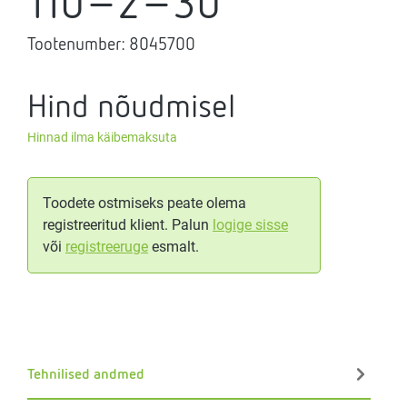
110-2-30
Tootenumber:
8045700
Hind nõudmisel
Hinnad ilma käibemaksuta
Toodete ostmiseks peate olema
registreeritud klient. Palun
logige sisse
või
registreeruge
esmalt.
Tehnilised andmed