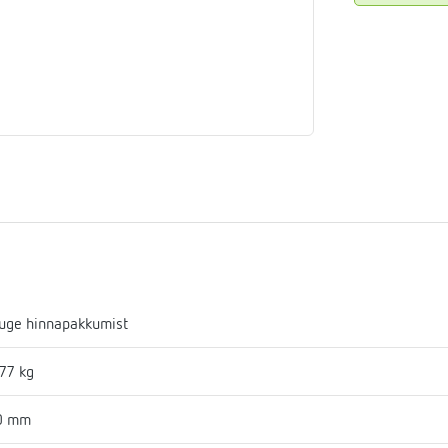
aja
mostaadid
eadmed
ulssandur
uge hinnapakkumist
77 kg
0 mm