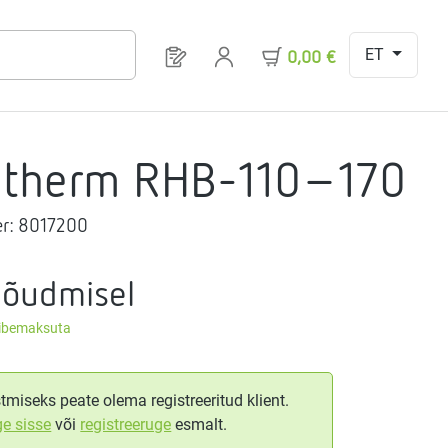
ET
Sul on 0 toodet soovinimekirjas
0,00 €
gtherm RHB-110-170
r:
8017200
nõudmisel
äibemaksuta
tmiseks peate olema registreeritud klient.
ge sisse
või
registreeruge
esmalt.