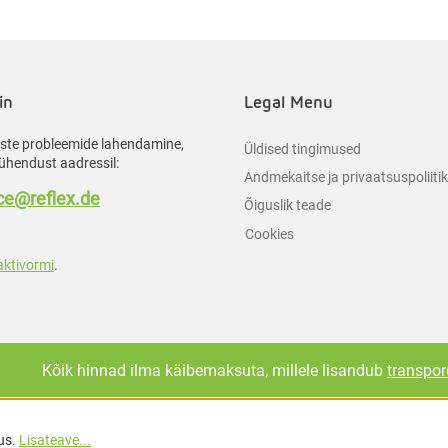
in
Legal Menu
liste probleemide lahendamine,
Üldised tingimused
ühendust aadressil:
Andmekaitse ja privaatsuspoliiti
e@reflex.de
Õiguslik teade
Cookies
aktivormi
.
Kõik hinnad ilma käibemaksuta, millele lisandub
transpor
us.
Lisateave...