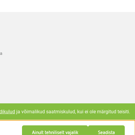
ka
dikulud
ja võimalikud saatmiskulud, kui ei ole märgitud teisiti.
Ainult tehniliselt vajalik
Seadista