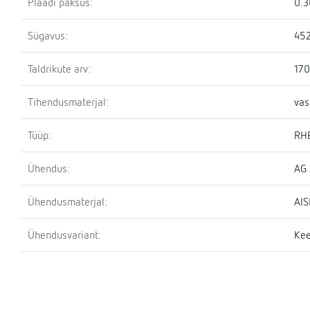
Plaadi paksus:
0.
Sügavus:
45
Taldrikute arv:
170
Tihendusmaterjal:
vas
Tüüp:
RH
Ühendus:
AG 
Ühendusmaterjal:
AIS
Ühendusvariant:
Kee