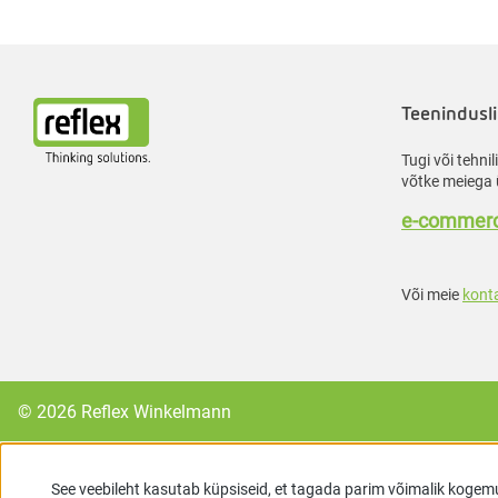
Teenindusli
Tugi või tehni
võtke meiega 
e-commerc
Või meie
kont
© 2026 Reflex Winkelmann
See veebileht kasutab küpsiseid, et tagada parim võimalik kogem