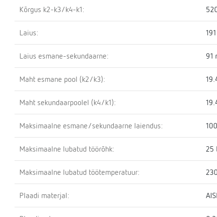
Kõrgus k2-k3/k4-k1:
52
Laius:
19
Laius esmane-sekundaarne:
91
Maht esmane pool (k2/k3):
19.
Maht sekundaarpoolel (k4/k1):
19.
Maksimaalne esmane/sekundaarne laiendus:
100
Maksimaalne lubatud töörõhk:
25 
Maksimaalne lubatud töötemperatuur:
230
Plaadi materjal:
AIS