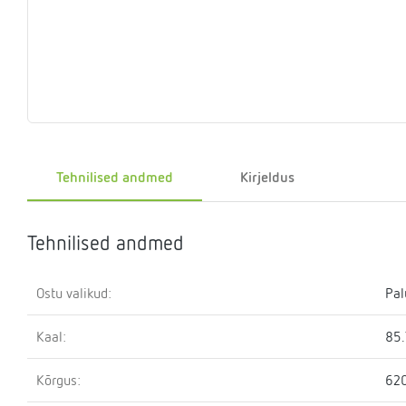
Eelrõhu
Sulgemisseadmed
T-
Klapid
Rõhualand
Ter
Surve
kontrollseadmed
osa
hoidmise
seade
Kütteveesegistid
Manomeetrid
Kaskaadtorustikud
Veemõõtja
Ringluss
Imp
Tehnilised andmed
Kirjeldus
Tehnilised andmed
Ostu valikud:
Pal
Kaal:
85.
Kõrgus:
62