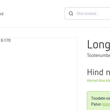
ed
Lon
runid
Tootenumbe
soft
eemid
Mageveejaam
Hind 
Hinnad ilma k
nid
gthermi
ndusviisid
vaheti
gistussildid
Toodete os
Palun
logi