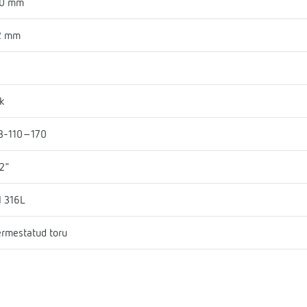
30 mm
2 mm
k
B-110-170
2"
I 316L
rmestatud toru