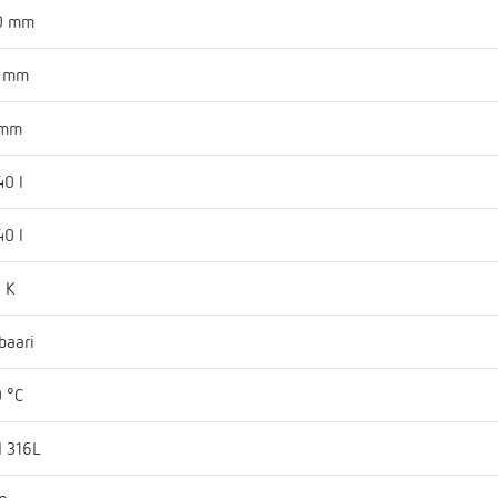
0 mm
1 mm
 mm
40 l
40 l
 K
baari
 °C
I 316L