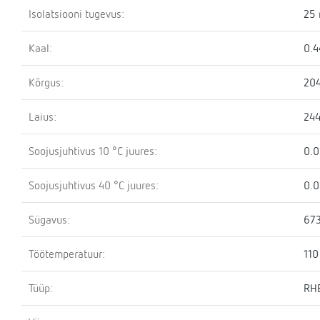
Isolatsiooni tugevus:
25
Kaal:
0.4
Kõrgus:
20
Laius:
24
Soojusjuhtivus 10 °C juures:
0.
Soojusjuhtivus 40 °C juures:
0.
Sügavus:
67
Töötemperatuur:
110
Tüüp:
RH