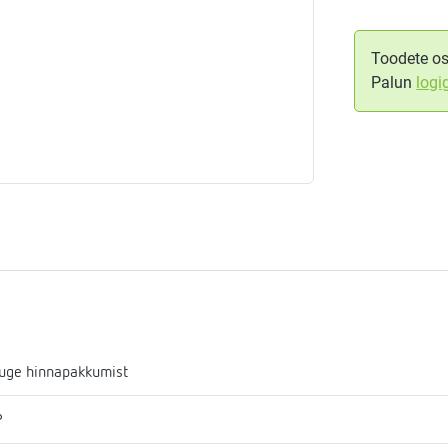
aja
mostaadid
Toodete os
Palun
logi
eadmed
ulssandur
uge hinnapakkumist
P