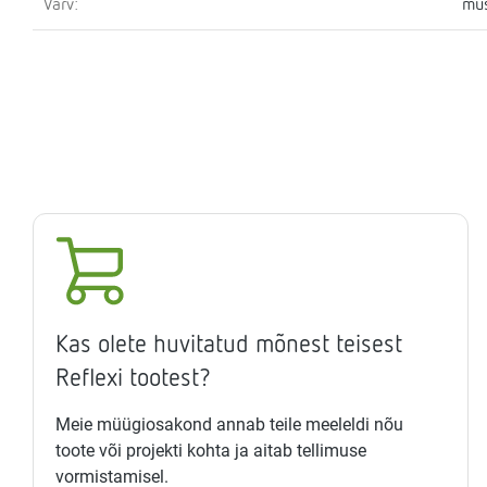
Värv:
mu
Kas olete huvitatud mõnest teisest
Reflexi tootest?
Meie müügiosakond annab teile meeleldi nõu
toote või projekti kohta ja aitab tellimuse
vormistamisel.