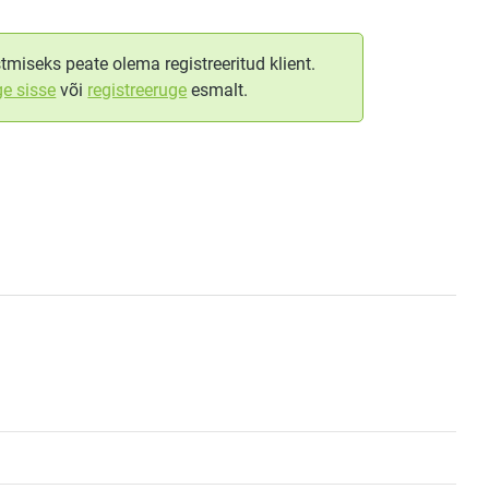
tmiseks peate olema registreeritud klient.
ge sisse
või
registreeruge
esmalt.