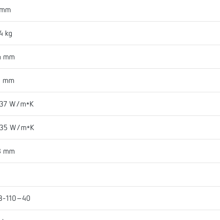
 mm
4 kg
4 mm
4 mm
037 W/m*K
035 W/m*K
3 mm
B-110-40