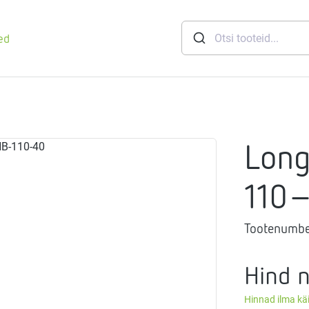
ed
runid
Long
soft
eemid
Mageveejaam
110
Tootenumbe
nid
gthermi
ndusviisid
vaheti
Hind 
gistussildid
Hinnad ilma k