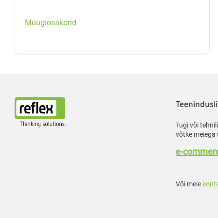
Müügiosakond
Teenindusli
Tugi või tehni
võtke meiega 
e-commerc
Või meie
kont