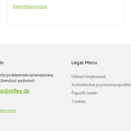
Klienditeenindus
in
Legal Menu
liste probleemide lahendamine,
Üldised tingimused
ühendust aadressil:
Andmekaitse ja privaatsuspoliiti
e@reflex.de
Õiguslik teade
Cookies
aktivormi
.