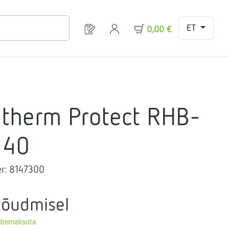
ET
Sul on 0 toodet soovinimekirjas
0,00 €
therm Protect RHB-
-40
r:
8147300
nõudmisel
äibemaksuta