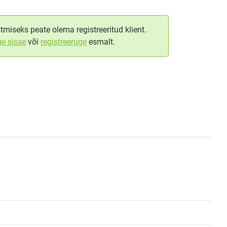
tmiseks peate olema registreeritud klient.
ge sisse
või
registreeruge
esmalt.