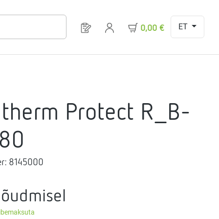
ET
Sul on 0 toodet soovinimekirjas
0,00 €
therm Protect R_B-
80
r:
8145000
nõudmisel
äibemaksuta