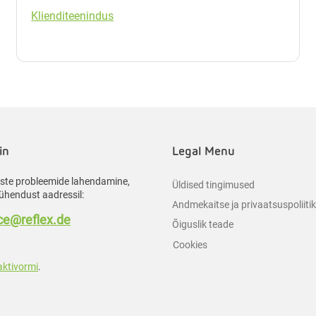
Klienditeenindus
in
Legal Menu
liste probleemide lahendamine,
Üldised tingimused
ühendust aadressil:
Andmekaitse ja privaatsuspoliiti
e@reflex.de
Õiguslik teade
Cookies
aktivormi
.