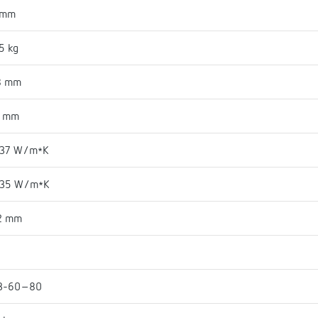
 mm
5 kg
8 mm
7 mm
037 W/m*K
035 W/m*K
2 mm
B-60-80