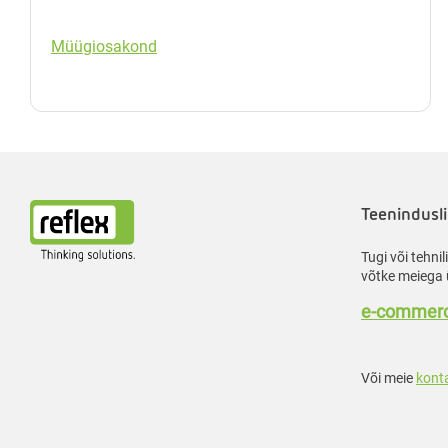
Müügiosakond
Teenindusli
Tugi või tehni
võtke meiega 
e-commerc
Või meie
kont