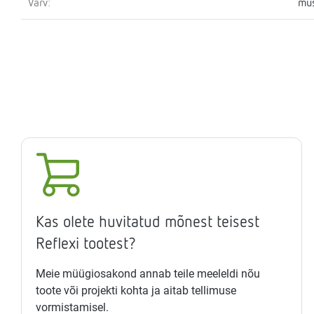
Värv:
mu
Kas olete huvitatud mõnest teisest
Reflexi tootest?
Meie müügiosakond annab teile meeleldi nõu
toote või projekti kohta ja aitab tellimuse
vormistamisel.