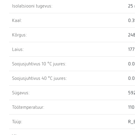
Isolatsiooni tugevus:
25
Kaal:
0.3
Kõrgus:
24
Laius:
17
Soojusjuhtivus 10 °C juures:
0.
Soojusjuhtivus 40 °C juures:
0.
Sügavus:
59
Töötemperatuur:
110
Tüüp:
R_