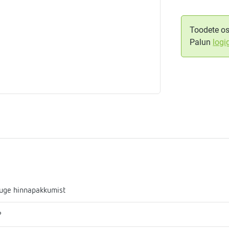
aja
mostaadid
Toodete os
Palun
logi
eadmed
ulssandur
uge hinnapakkumist
P