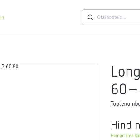
ed
runid
Long
soft
eemid
Mageveejaam
60-
Tootenumbe
nid
gthermi
ndusviisid
vaheti
Hind 
gistussildid
Hinnad ilma k